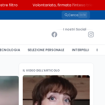
ro
Volontariato, firmata l’intesa triennale tra Mini
Cerca
K
Ctrl
I nostri Social
ECNOLOGIA
SELEZIONE PERSONALE
INTERPELLI
BAND
IL VIDEO DELL’ARTICOLO