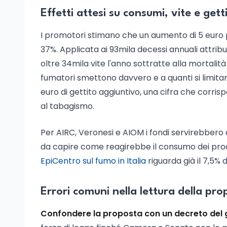
Effetti attesi su consumi, vite e gett
I promotori stimano che un aumento di 5 euro 
37%. Applicata ai 93mila decessi annuali attribui
oltre 34mila vite l'anno sottratte alla mortali
fumatori smettono davvero e a quanti si limitano 
euro di gettito aggiuntivo, una cifra che corrispo
al tabagismo.
Per AIRC, Veronesi e AIOM i fondi servirebbero 
da capire come reagirebbe il consumo dei prodot
EpiCentro sul fumo in Italia
riguarda già il 7,5% de
Errori comuni nella lettura della pr
Confondere la proposta con un decreto del