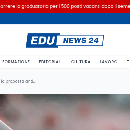
a graduatoria per i 500 posti vacanti dopo il semestre filt
FORMAZIONE
EDITORIALI
CULTURA
LAVORO
T
Verso il pacchetto a 10 euro: la proposta anti-fumo supera le 50mila firme e approda in Parlamento