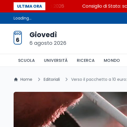
sa dicono i dati 2026
Consiglio di Stato: scorrere l
ULTIMA ORA
Loading...
Giovedì
GIO
6
6 agosto 2026
SCUOLA
UNIVERSITÀ
RICERCA
MONDO
Home
Editoriali