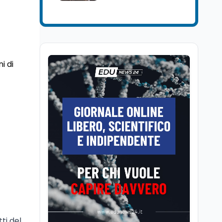
Università
5 ago
Consiglio di Stato:
scorrere la graduatoria
per i 500 posti vacanti
dopo il semestre filtro
Lavoro
5 ago
i di
Volontariato, firmata
l’intesa triennale tra
Ministero del Lavoro e
CSVnet ETS
Scuola
5 ago
Il Ministro della Pa
Zangrillo in Parlamento:
"12 miliardi per l'edilizia
e la sicurezza delle
scuole con risorse Pnrr"
Scuola
5 ago
Il Ministro Valditara ha
incontrato due studenti
palestinesi giunti da
Gaza che hanno
ti del