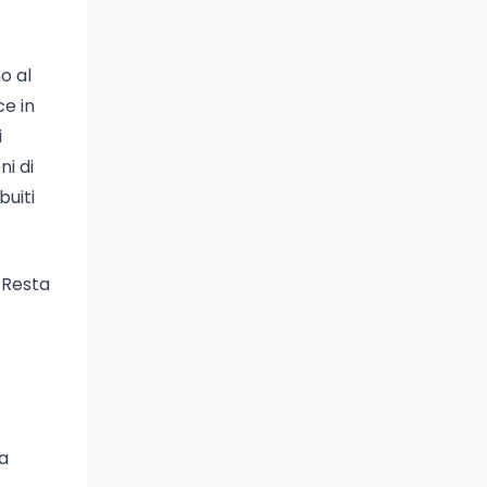
o al
ce in
i
ni di
buiti
 Resta
ha