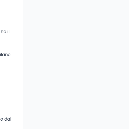
he il
alano
no dal