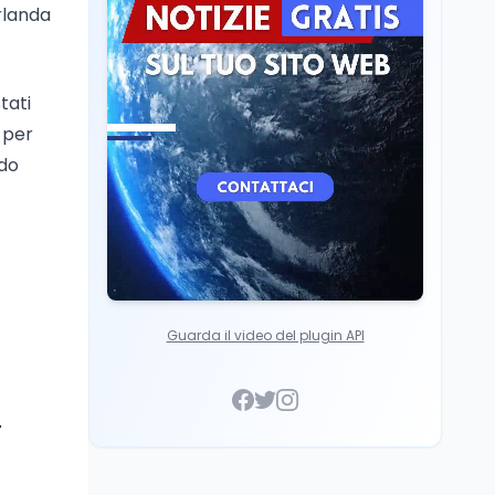
scuole con risorse Pnrr"
rlanda
Scuola
5 ago
Il Ministro Valditara ha
incontrato due studenti
palestinesi giunti da
tati
Gaza che hanno
 per
superato la Maturità in
Italia
ndo
Guarda il video del plugin API
.