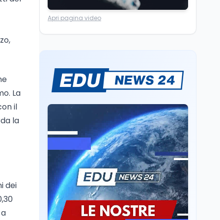
superato la Maturità in
Università
6 ago
Italia
Apri pagina video
Quanto è ancora
competitiva l'università
italiana? Cosa dicono i
zo,
dati 2026
Università
5 ago
Consiglio di Stato:
ne
scorrere la graduatoria
mo. La
per i 500 posti vacanti
dopo il semestre filtro
on il
Lavoro
5 ago
rda la
Volontariato, firmata
l’intesa triennale tra
Ministero del Lavoro e
CSVnet ETS
Scuola
5 ago
i dei
Il Ministro della Pa
Zangrillo in Parlamento:
0,30
"12 miliardi per l'edilizia
 a
e la sicurezza delle