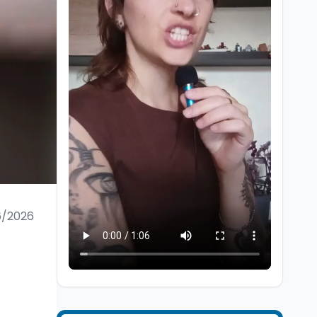
Università
6 ago
Quanto è ancora
competitiva l'università
italiana? Cosa dicono i
dati 2026
6/2026
Università
5 ago
Consiglio di Stato:
scorrere la graduatoria
per i 500 posti vacanti
dopo il semestre filtro
Lavoro
5 ago