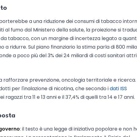
ito
porterebbe a una riduzione dei consumi di tabacco intorn
ti al fumo dal Ministero della salute, la proiezione si tradu
tà da tabacco, con un margine di incertezza legato a quant
a ridurre. Sul piano finanziario la stima parla di 800 milio
nde a poco più del 3% dei 24 miliardi di costi sanitari attri
a rafforzare prevenzione, oncologia territoriale e ricerca.
ti per l'inalazione di nicotina, che secondo i
dati ISS
i ragazzi tra 11 e 13 anni e il 37,4% di quelli tra 14 e 17 anni.
oposta
 governo
: il testo è una legge di iniziativa popolare e non 