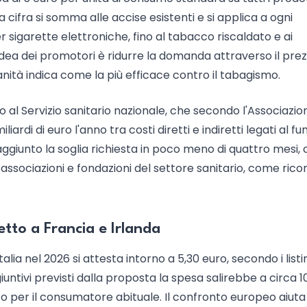
La cifra si somma alle accise esistenti e si applica a ogni
r sigarette elettroniche, fino al tabacco riscaldato e ai
 L'idea dei promotori è ridurre la domanda attraverso il prez
nità indica come la più efficace contro il tabagismo.
o al Servizio sanitario nazionale, che secondo l'Associazio
ardi di euro l'anno tra costi diretti e indiretti legati al fu
giunto la soglia richiesta in poco meno di quattro mesi, c
 associazioni e fondazioni del settore sanitario, come rico
.
tto a Francia e Irlanda
alia nel 2026 si attesta intorno a 5,30 euro, secondo i listin
untivi previsti dalla proposta la spesa salirebbe a circa 1
o per il consumatore abituale. Il confronto europeo aiuta