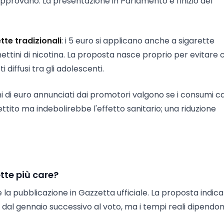
pprovano. La presentazione in Parlamento è l'inizio del
tte tradizionali
: i 5 euro si applicano anche a sigarette
hettini di nicotina. La proposta nasce proprio per evitare c
 diffusi tra gli adolescenti.
ioni di euro annunciati dai promotori valgono se i consumi c
ttito ma indebolirebbe l'effetto sanitario; una riduzione
tte più care?
la pubblicazione in Gazzetta ufficiale. La proposta indica
 dal gennaio successivo al voto, ma i tempi reali dipendo