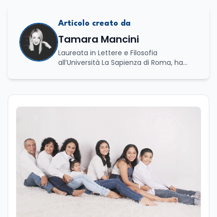
Articolo creato da
Tamara Mancini
Laureata in Lettere e Filosofia
all’Università La Sapienza di Roma, ha
conseguito una laurea triennale in Storia
e Relazioni Internazionali e una laurea
magistrale in Islamistica e Mediazione
Interculturale. È autrice, copywriter ed
editor. La formazione umanistica ha
contribuito a sviluppare il suo interesse
per la scrittura, l’analisi dei testi e la
divulgazione, competenze che oggi
applica nel lavoro giornalistico e nella
produzione di contenuti. Il suo percorso
di studi si è concentrato sulle dinamiche
culturali, sui processi migratori e sul
dialogo tra società e religioni, con
particolare attenzione alla
comunicazione e alla mediazione. Da