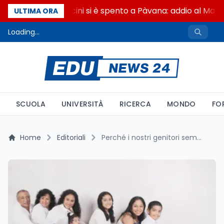
Francesco Guccini si è spento a Pàvana: addio al Maes
ULTIMA ORA
Loading...
SCUOLA
UNIVERSITÀ
RICERCA
MONDO
FO
Home
Editoriali
Perché i nostri genitori sembravano più vecchi alla nostra età: scienza, fumo e moda spiegano tutto