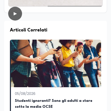
circa dieci anni lavora nel campo della
scrittura professionale e dell’editoria
digitale. Scrive su giornali e testate
▶
online occupandosi di informazione e
approfondimento. Ha collaborato anche
con realtà radiofoniche come speaker,
occupandosi inoltre della produzione di
Articoli Correlati
contenuti per la programmazione. Nel
tempo ha realizzato articoli e contenuti
divulgativi destinati al web, collaborando
con progetti editoriali e diverse realtà.
Parallelamente si occupa di editing e
revisione testi, affiancando redazioni e
autori nella costruzione di contenuti
solidi dal punto di vista editoriale. È
autrice di un libro e appassionata di
editoria, storia e divulgazione. Su
EduNews24.it scrive articoli dedicati ad
istruzione, formazione, cultura e
05/08/2026
cambiamenti sociali, con l’obiettivo di
offrire strumenti utili per comprendere la
Studenti ignoranti? Sono gli adulti a stare
realtà contemporanea.
sotto la media OCSE