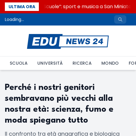
“Noi siamo le Scuole”: sport e musica a San Miniato, 
ULTIMA ORA
Loading...
SCUOLA
UNIVERSITÀ
RICERCA
MONDO
FO
Perché i nostri genitori
sembravano più vecchi alla
nostra età: scienza, fumo e
moda spiegano tutto
Il confronto tra età anagrafica e biologica