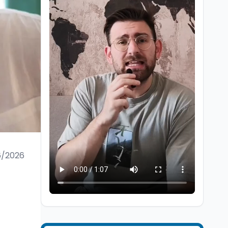
Università
6 ago
Quanto è ancora
competitiva l'università
italiana? Cosa dicono i
dati 2026
6/2026
Università
5 ago
Consiglio di Stato:
scorrere la graduatoria
per i 500 posti vacanti
dopo il semestre filtro
Lavoro
5 ago