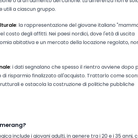
zione o di un aumento del canone. La differenza non è sol
e utili a ciascun gruppo.
lturale
: la rappresentazione del giovane italiano "mamm
 costo degli affitti. Nei paesi nordici, dove l'età di uscita
tonomia abitativa e un mercato della locazione regolato, no
nale
: i dati segnalano che spesso il rientro avviene dopo p
 di risparmio finalizzato all'acquisto. Trattarlo come scon
strutturali e ostacola la costruzione di politiche pubbliche
boomerang?
ica include i giovani adulti, in genere tra i 20 e i 35 anni, 