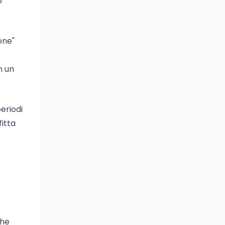
o
one"
n un
eriodi
fitta
che