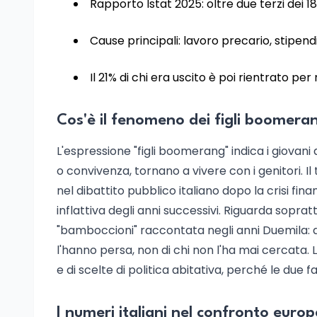
Rapporto Istat 2025: oltre due terzi dei 
Cause principali: lavoro precario, stipendi
Il 21% di chi era uscito è poi rientrato pe
Cos'è il fenomeno dei figli boomera
L'espressione "figli boomerang" indica i giovani 
o convivenza, tornano a vivere con i genitori. I
nel dibattito pubblico italiano dopo la crisi fi
inflattiva degli anni successivi. Riguarda sopra
"bamboccioni" raccontata negli anni Duemila: q
l'hanno persa, non di chi non l'ha mai cercata. L
e di scelte di politica abitativa, perché le due 
I numeri italiani nel confronto euro