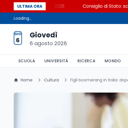
osa dicono i dati 2026
Consiglio di Stato: scorrere 
ULTIMA ORA
Loading...
Giovedì
GIO
6
6 agosto 2026
SCUOLA
UNIVERSITÀ
RICERCA
MONDO
Home
Cultura