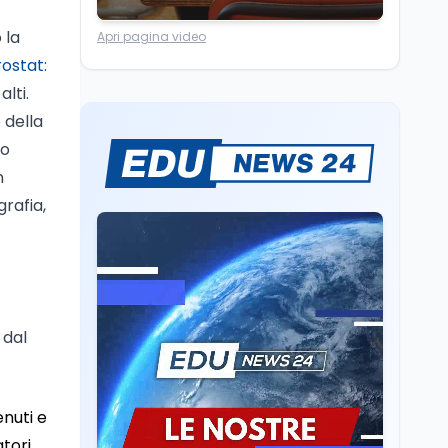
superato la Maturità in
Università
6 ago
Italia
 la
Quanto è ancora
Apri pagina video
competitiva l'università
rostat:
italiana? Cosa dicono i
lti.
dati 2026
 della
Università
5 ago
lo
Consiglio di Stato:
scorrere la graduatoria
n
per i 500 posti vacanti
rafia,
dopo il semestre filtro
Lavoro
5 ago
Volontariato, firmata
l’intesa triennale tra
Ministero del Lavoro e
CSVnet ETS
 dal
Scuola
5 ago
Il Ministro della Pa
Zangrillo in Parlamento:
enuti e
"12 miliardi per l'edilizia
e la sicurezza delle
tori