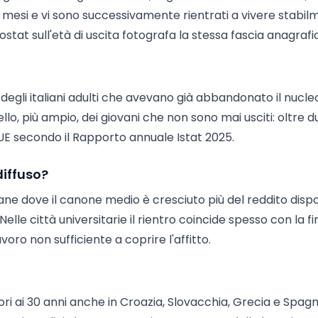
i mesi e vi sono successivamente rientrati a vivere stabi
ostat sull'età di uscita fotografa la stessa fascia anagrafi
% degli italiani adulti che avevano già abbandonato il nucle
ello, più ampio, dei giovani che non sono mai usciti: oltre d
a UE secondo il Rapporto annuale Istat 2025.
diffuso?
ne dove il canone medio è cresciuto più del reddito dispon
elle città universitarie il rientro coincide spesso con la fi
oro non sufficiente a coprire l'affitto.
ri ai 30 anni anche in Croazia, Slovacchia, Grecia e Spagn