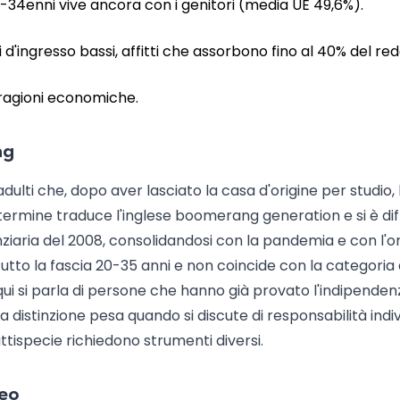
18-34enni vive ancora con i genitori (media UE 49,6%).
 d'ingresso bassi, affitti che assorbono fino al 40% del red
r ragioni economiche.
ng
adulti che, dopo aver lasciato la casa d'origine per studio,
l termine traduce l'inglese boomerang generation e si è di
nanziaria del 2008, consolidandosi con la pandemia e con l'
ttutto la fascia 20-35 anni e non coincide con la categoria 
ui si parla di persone che hanno già provato l'indipenden
a distinzione pesa quando si discute di responsabilità indiv
fattispecie richiedono strumenti diversi.
peo