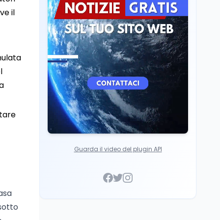
scuole con risorse Pnrr"
Scuola
5 ago
e il
Il Ministro Valditara ha
incontrato due studenti
palestinesi giunti da
Gaza che hanno
mulata
superato la Maturità in
Italia
l
ha
stare
Guarda il video del plugin API
casa
sotto