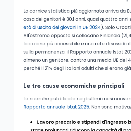
La cornice statistica più aggiornata arriva da Eur
casa dei genitori è 30,1 anni, quasi quattro ann
età di uscita dei giovani in UE 2024
). Solo Croazi
All'estremo opposto si collocano Finlandia (21,
locazione più accessibile e una rete di sussidi al
sulla permanenza: il Rapporto annuale Istat 202
almeno un genitore, contro una media UE del 49
perché il 21% degli italiani adulti che si erano gi
Le tre cause economiche principali
Le ricerche pubblicate negli ultimi mesi conver
Rapporto annuale Istat 2025
. Non sono motivazi
Lavoro precario e stipendi d'ingresso 
stage prolungati riducono la capacità di pr