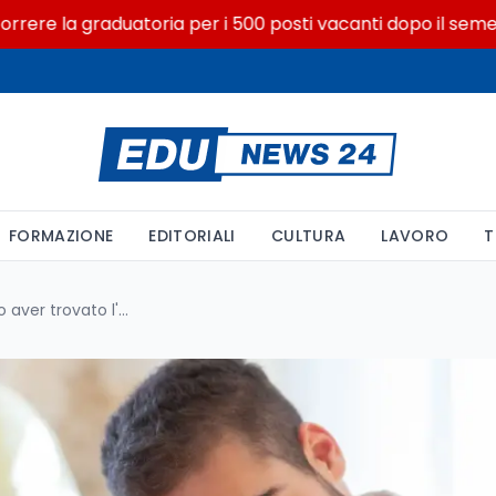
la graduatoria per i 500 posti vacanti dopo il semestre filt
FORMAZIONE
EDITORIALI
CULTURA
LAVORO
T
Figli boomerang in Italia: dopo aver trovato l'indipendenza tornano a vivere con i genitori