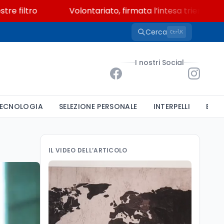
ro
Volontariato, firmata l’intesa triennale tra Min
Cerca
K
Ctrl
I nostri Social
ECNOLOGIA
SELEZIONE PERSONALE
INTERPELLI
BAND
IL VIDEO DELL’ARTICOLO