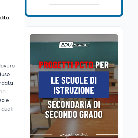
Università
5 ago
Consiglio di Stato:
scorrere la graduatoria
dito.
per i 500 posti vacanti
dopo il semestre filtro
Lavoro
5 ago
Volontariato, firmata
l’intesa triennale tra
Ministero del Lavoro e
CSVnet ETS
 lavoro
Scuola
5 ago
ffuso
Il Ministro della Pa
ondata
Zangrillo in Parlamento:
dei
"12 miliardi per l'edilizia
e la sicurezza delle
za e
scuole con risorse Pnrr"
Scuola
5 ago
iduali
Il Ministro Valditara ha
incontrato due studenti
palestinesi giunti da
Gaza che hanno