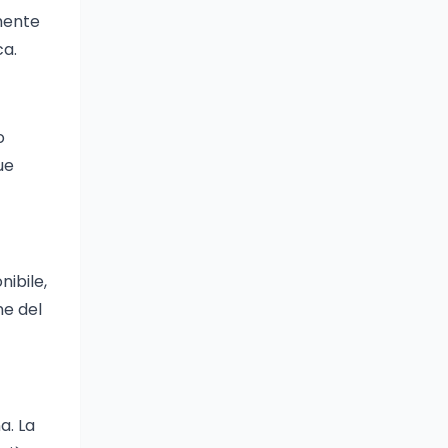
lmente
ca.
o
ue
ibile,
ne del
a. La