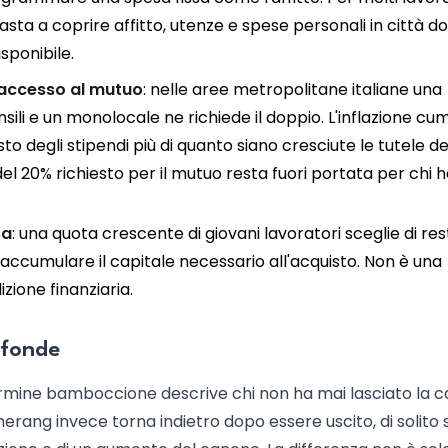
sta a coprire affitto, utenze e spese personali in città dov
sponibile.
d'accesso al mutuo
: nelle aree metropolitane italiane una
ili e un monolocale ne richiede il doppio. L'inflazione cu
isto degli stipendi più di quanto siano cresciute le tutele de
el 20% richiesto per il mutuo resta fuori portata per chi 
sa
: una quota crescente di giovani lavoratori sceglie di re
 accumulare il capitale necessario all'acquisto. Non è una
zione finanziaria.
nfonde
 termine bamboccione descrive chi non ha mai lasciato la 
omerang invece torna indietro dopo essere uscito, di solito 