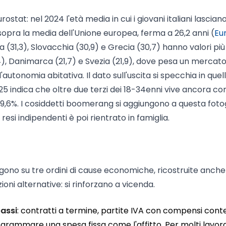
ostat: nel 2024 l'età media in cui i giovani italiani lasciano
i sopra la media dell'Unione europea, ferma a 26,2 anni (
Eu
a (31,3), Slovacchia (30,9) e Grecia (30,7) hanno valori più a
4), Danimarca (21,7) e Svezia (21,9), dove pesa un mercato
l'autonomia abitativa. Il dato sull'uscita si specchia in quel
5 indica che oltre due terzi dei 18-34enni vive ancora co
,6%. I cosiddetti boomerang si aggiungono a questa fotog
à resi indipendenti è poi rientrato in famiglia.
gono su tre ordini di cause economiche, ricostruite anche
oni alternative: si rinforzano a vicenda.
bassi
: contratti a termine, partite IVA con compensi cont
ogrammare una spesa fissa come l'affitto. Per molti lavora