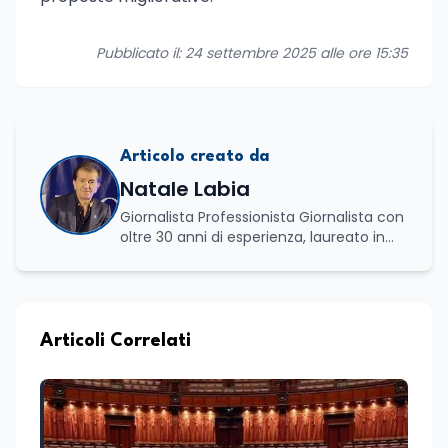
Pubblicato il: 24 settembre 2025 alle ore 15:35
Articolo creato da
Natale Labia
Giornalista Professionista Giornalista con
oltre 30 anni di esperienza, laureato in
scienze politiche e relazioni internazionali
all’Università La Sapienza di Roma,
collaboro a contratto con L’Edicola e Il
Mattino di Puglia e Basilicata dove mi
occupo di politica e di economia. Per
Articoli Correlati
Edunews24 curo l’informazione politica
relativa ai temi dell’Istruzione. In
particolare, scrivendo delle attività
istituzionali con un focus sia sulle
iniziative e sui programmi dei Ministeri