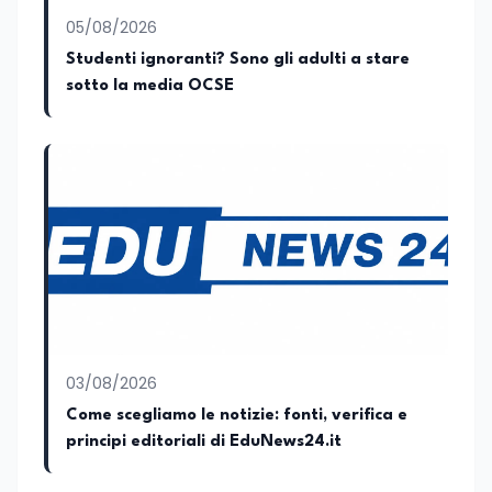
al contrasto dell’Italian sounding,
collaborando con le Camera di
05/08/2026
commercio italiane all’estero.
Studenti ignoranti? Sono gli adulti a stare
Appassionato di storia, di sociologia e di
sotto la media OCSE
costume, spesso racconto all’interno
delle collaborazioni giornalistiche i
cambiamenti della società italiana e
internazionale attraverso gli usi, le
abitudini e i protagonisti che hanno
accompagnato negli anni lo sviluppo e la
crescita sociale e culturale. Pugliese di
nascita, vivo a Roma o in un ipotetico
altrove.
03/08/2026
Come scegliamo le notizie: fonti, verifica e
principi editoriali di EduNews24.it