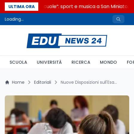
“Noi siamo le Scuole”: sport e musica a San Miniato, S
ULTIMA ORA
Loading...
SCUOLA
UNIVERSITÀ
RICERCA
MONDO
FO
Home
Editoriali
Nuove Disposizioni sull'Esame di Maturità: Il Decreto Legge passa all'Esame della Camera