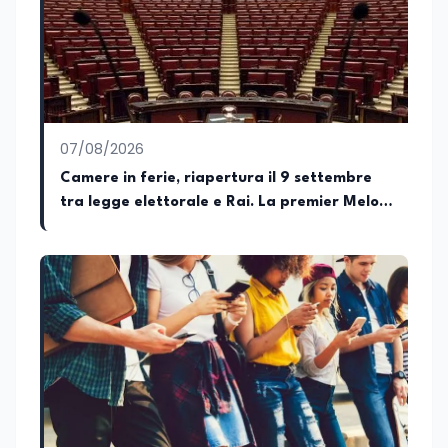
dell’Istruzione e del Merito, dell’Università
e della Ricerca e della Cultura che su
quelle delle commissioni parlamentari
della Camera dei deputati e del Senato
della Repubblica. Inoltre, sono
amministratore unico di Italialab srl con
cui curo uffici stampa pubblici e privati e
07/08/2026
sviluppo programmi di valorizzazione
culturale e di promozione territoriale. In
Camere in ferie, riapertura il 9 settembre
passato ho collaborato con testate
tra legge elettorale e Rai. La premier Meloni
nazionali e regionali, in particolare
attesa a Bari il 4 settembre per celebrare il
pugliesi, e ho scritto i volumi Il sindaco di
Tutti, edito da Il Castello editore e Dal
governo più longevo dell’Italia repubblicana
Rosso al Nero. Ho partecipato al volume
collettivo edito dalla Fondazione
Tatarella e da Giubilei Regnani editore sui
trent’anni dalla fondazione di Alleanza
nazionale. Per tre legislature sono stato
collaboratore parlamentare
occupandomi di legge di bilancio e di
politiche agroalimentari con particolare
riferimento all’export del Made in Italy e