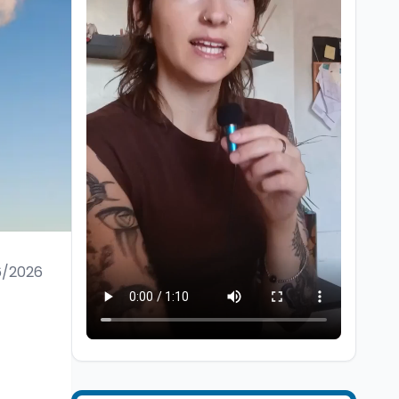
Lavoro
8 ago
Riforma del calcio, si
insedia il comitato
ristretto al Senato. La
soddisfazione del
6/2026
senatore di Forza Italia,
Mondo
8 ago
Mario Occhiuto
L'8 agosto è la Giornata
europea in memoria
delle vittime del lavoro.
Istituita dal Parlamento
di Strasburgo in ricordo
Università
8 ago
dei minatori morti a