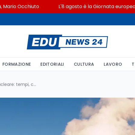
io Occhiuto
L'8 agosto è la Giornata europea in memo
FORMAZIONE
EDITORIALI
CULTURA
LAVORO
T
L'Italia prepara il ritorno al nucleare: tempi, costi e ruolo dei mini reattori SMR