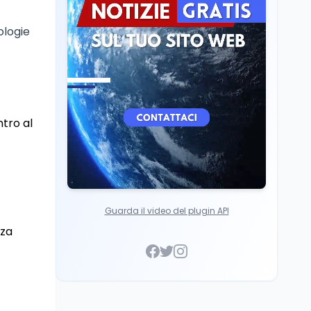
Mondo
8 ago
ologie
A Nonthaburi il killer
14enne era bullizzato: la
CZ-75 era del nonno
tro al
Guarda il video del plugin API
rza