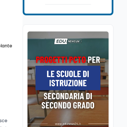
senatore di Forza Italia,
Mondo
8 ago
Mario Occhiuto
L'8 agosto è la Giornata
europea in memoria
delle vittime del lavoro.
Istituita dal Parlamento
di Strasburgo in ricordo
Università
8 ago
dei minatori morti a
Università statali, il
Marcinelle nel 1956
olante
Fondo ordinario 2026
sale a 9,415 miliardi, c'è
la firma della ministra
Bernini sul decreto
Tecnologia
8 ago
Il cloaking selettivo di
Time: ads invisibili solo
per i chatbot AI
Mondo
8 ago
A Nonthaburi il killer
14enne era bullizzato: la
CZ-75 era del nonno
isce