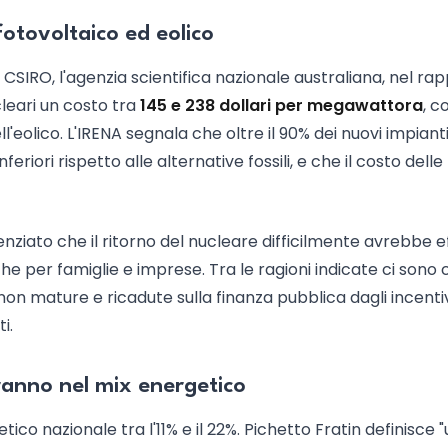
fotovoltaico ed eolico
 Il CSIRO, l'agenzia scientifica nazionale australiana, nel ra
leari un costo tra
145 e 238 dollari per megawattora
, c
ll'eolico. L'IRENA segnala che oltre il 90% dei nuovi impiant
riori rispetto alle alternative fossili, e che il costo delle
enziato che il ritorno del nucleare difficilmente avrebbe ef
riche per famiglie e imprese. Tra le ragioni indicate ci sono 
 non mature e ricadute sulla finanza pubblica dagli incenti
i.
anno nel mix energetico
tico nazionale tra l'11% e il 22%. Pichetto Fratin definisce 