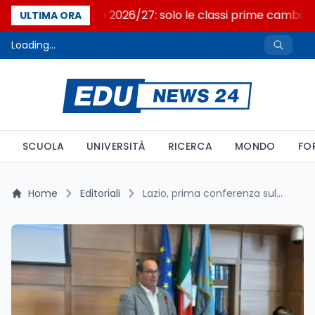
Nuovo curricolo 2026/27: solo le classi prime cambia
ULTIMA ORA
Loading...
SCUOLA
UNIVERSITÀ
RICERCA
MONDO
FO
Home
Editoriali
Lazio, prima conferenza sulla famiglia: le parole del sottosegreario al lavoro Claudio Durigon