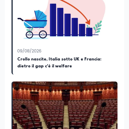
Tatarella e da Giubilei Regnani editore sui
trent’anni dalla fondazione di Alleanza
nazionale. Per tre legislature sono stato
collaboratore parlamentare
occupandomi di legge di bilancio e di
politiche agroalimentari con particolare
riferimento all’export del Made in Italy e
al contrasto dell’Italian sounding,
collaborando con le Camera di
09/08/2026
commercio italiane all’estero.
Crollo nascite, Italia sotto UK e Francia:
Appassionato di storia, di sociologia e di
dietro il gap c'è il welfare
costume, spesso racconto all’interno
delle collaborazioni giornalistiche i
cambiamenti della società italiana e
internazionale attraverso gli usi, le
abitudini e i protagonisti che hanno
accompagnato negli anni lo sviluppo e la
crescita sociale e culturale. Pugliese di
nascita, vivo a Roma o in un ipotetico
altrove.