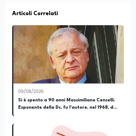
collaboro a contratto con L’Edicola e Il
Mattino di Puglia e Basilicata dove mi
occupo di politica e di economia. Per
Articoli Correlati
Edunews24 curo l’informazione politica
relativa ai temi dell’Istruzione. In
particolare, scrivendo delle attività
istituzionali con un focus sia sulle
iniziative e sui programmi dei Ministeri
dell’Istruzione e del Merito, dell’Università
e della Ricerca e della Cultura che su
quelle delle commissioni parlamentari
della Camera dei deputati e del Senato
della Repubblica. Inoltre, sono
amministratore unico di Italialab srl con
cui curo uffici stampa pubblici e privati e
09/08/2026
sviluppo programmi di valorizzazione
culturale e di promozione territoriale. In
Si è spento a 90 anni Massimiliano Cencelli.
passato ho collaborato con testate
Esponente della Dc, fu l'autore, nel 1968, del
nazionali e regionali, in particolare
famoso "manuale" per la spartizione delle
pugliesi, e ho scritto i volumi Il sindaco di
Tutti, edito da Il Castello editore e Dal
poltrone e del potere
Rosso al Nero. Ho partecipato al volume
collettivo edito dalla Fondazione