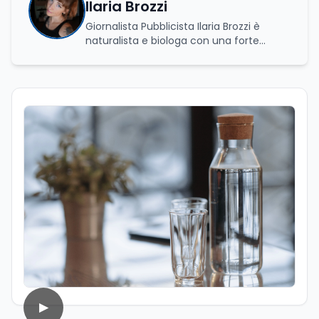
Ilaria Brozzi
Giornalista Pubblicista Ilaria Brozzi è
naturalista e biologa con una forte
passione per la divulgazione scientifica.
Laureata in Scienze Naturali e in
Genetica e Biologia Molecolare, nel corso
del suo percorso accademico e
professionale ha approfondito lo studio
dei processi biologici e degli equilibri che
regolano i sistemi naturali, sia a livello
macroscopico sia molecolare. Ha svolto
attività di ricerca presso il CNR–IBPM
(Istituto di Biologia e Patologia
Molecolari) della Sapienza Università di
Roma, occupandosi in particolare di
biologia vegetale. Nel corso della sua
esperienza professionale ha inoltre
avuto modo di confrontarsi con diverse
realtà lavorative che, pur non sempre
direttamente collegate al suo ambito di
studi, hanno contribuito ad ampliare il
▶
suo sguardo interdisciplinare e la sua