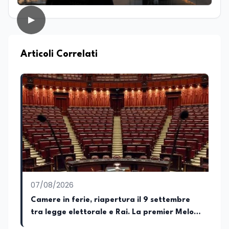
scrittura professionale e dell’editoria
digitale. Scrive su giornali e testate
▶
online occupandosi di informazione e
approfondimento. Ha collaborato anche
con realtà radiofoniche come speaker,
occupandosi inoltre della produzione di
Articoli Correlati
contenuti per la programmazione. Nel
tempo ha realizzato articoli e contenuti
divulgativi destinati al web, collaborando
con progetti editoriali e diverse realtà.
Parallelamente si occupa di editing e
revisione testi, affiancando redazioni e
autori nella costruzione di contenuti
solidi dal punto di vista editoriale. È
autrice di un libro e appassionata di
editoria, storia e divulgazione. Su
EduNews24.it scrive articoli dedicati ad
istruzione, formazione, cultura e
07/08/2026
cambiamenti sociali, con l’obiettivo di
offrire strumenti utili per comprendere la
Camere in ferie, riapertura il 9 settembre
realtà contemporanea.
tra legge elettorale e Rai. La premier Meloni
attesa a Bari il 4 settembre per celebrare il