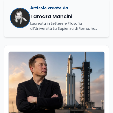
Articolo creato da
Tamara Mancini
Laureata in Lettere e Filosofia
all’Università La Sapienza di Roma, ha
conseguito una laurea triennale in Storia
e Relazioni Internazionali e una laurea
magistrale in Islamistica e Mediazione
Interculturale. È autrice, copywriter ed
editor. La formazione umanistica ha
contribuito a sviluppare il suo interesse
per la scrittura, l’analisi dei testi e la
divulgazione, competenze che oggi
applica nel lavoro giornalistico e nella
produzione di contenuti. Il suo percorso
di studi si è concentrato sulle dinamiche
culturali, sui processi migratori e sul
dialogo tra società e religioni, con
particolare attenzione alla
comunicazione e alla mediazione. Da
circa dieci anni lavora nel campo della