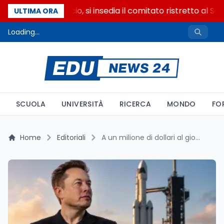
Riforma del calcio, si insedia il comitato ristretto al Se
ULTIMA ORA
Loading...
SCUOLA
UNIVERSITÀ
RICERCA
MONDO
FO
Home
Editoriali
A un milione di dollari al giorno, Elon Musk impiegherebbe 2.740 anni a spendere il suo patrimonio