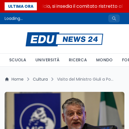
Riforma del calcio, si insedia il comitato ristretto al 
ULTIMA ORA
Loading...
SCUOLA
UNIVERSITÀ
RICERCA
MONDO
FO
Home
Cultura
Visita del Ministro Giuli a Pompei per la Riemersione della Sala Affrescata della Villa dei Misteri