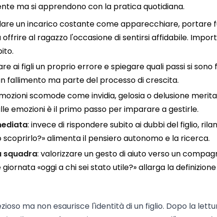
te ma si apprendono con la pratica quotidiana.
idare un incarico costante come apparecchiare, portare fu
offrire al ragazzo l'occasione di sentirsi affidabile. Impor
ito.
re ai figli un proprio errore e spiegare quali passi si sono f
n fallimento ma parte del processo di crescita.
mozioni scomode come invidia, gelosia o delusione merita
e emozioni è il primo passo per imparare a gestirle.
mediata
: invece di rispondere subito ai dubbi del figlio, rilan
coprirlo?» alimenta il pensiero autonomo e la ricerca.
ù squadra
: valorizzare un gesto di aiuto verso un compa
ornata «oggi a chi sei stato utile?» allarga la definizione
ioso ma non esaurisce l'identità di un figlio. Dopo la lettu