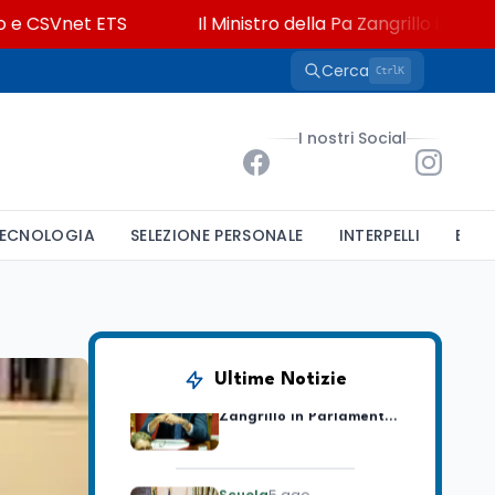
Vnet ETS
Il Ministro della Pa Zangrillo in Parlamento:
Cerca
K
Ctrl
Università
5 ago
Consiglio di Stato:
I nostri Social
scorrere la graduatoria
per i 500 posti vacanti
dopo il semestre filtro
Lavoro
5 ago
ECNOLOGIA
SELEZIONE PERSONALE
INTERPELLI
BAND
Volontariato, firmata
l’intesa triennale tra
Ministero del Lavoro e
CSVnet ETS
Scuola
5 ago
Il Ministro della Pa
Ultime Notizie
Zangrillo in Parlamento:
"12 miliardi per l'edilizia
e la sicurezza delle
scuole con risorse Pnrr"
Scuola
5 ago
Il Ministro Valditara ha