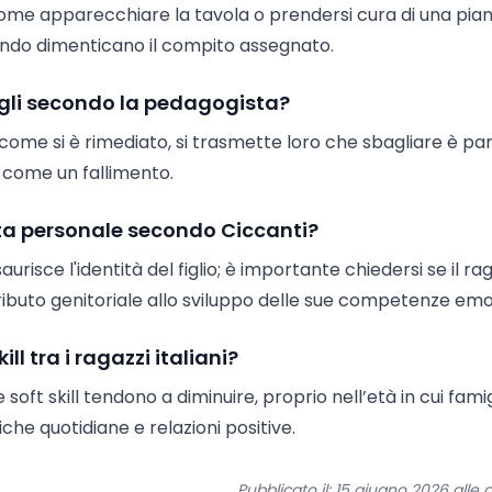
, come apparecchiare la tavola o prendersi cura di una pian
ndo dimenticano il compito assegnato.
figli secondo la pedagogista?
 come si è rimediato, si trasmette loro che sbagliare è pa
 come un fallimento.
cita personale secondo Ciccanti?
risce l'identità del figlio; è importante chiedersi se il ra
ributo genitoriale allo sviluppo delle sue competenze emo
ll tra i ragazzi italiani?
e soft skill tendono a diminuire, proprio nell’età in cui famig
he quotidiane e relazioni positive.
Pubblicato il: 15 giugno 2026 alle o