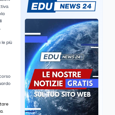
Volontariato, firmata
tiva.
l’intesa triennale tra
ola
Ministero del Lavoro e
i
CSVnet ETS
,
Scuola
5 ago
Il Ministro della Pa
Zangrillo in Parlamento:
le più
"12 miliardi per l'edilizia
e la sicurezza delle
scuole con risorse Pnrr"
Scuola
5 ago
Il Ministro Valditara ha
incontrato due studenti
palestinesi giunti da
 corso
Gaza che hanno
guardo
superato la Maturità in
Scuola
5 ago
Italia
Maturità 2026, 100 e
lode da record: 14.123
diplomi con voto
etare
massimo
a.