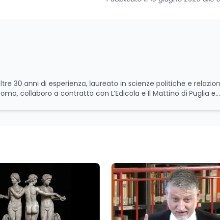
ltre 30 anni di esperienza, laureato in scienze politiche e relazion
 Roma, collaboro a contratto con L’Edicola e Il Mattino di Puglia e
itica relativa ai temi
le attività istituzionali con un focus sia sulle iniziative e sui pro
ll’Università e della Ricerca e della Cultura che su quelle delle
l Senato della Repubblica. Inoltre, sono amministratore
tampa pubblici e privati e sviluppo programmi di valorizzazione cul
a Il Castello editore e Dal Rosso al Nero. Ho partecipato al volume
 e da Giubilei Regnani editore sui trent’anni dalla fondazione di A
erimento all’export del Made in Italy e al contrasto dell’Italian s
aliane all’estero. Appassionato di storia, di sociologia e di co
zioni giornalistiche i cambiamenti della società italiana e intern