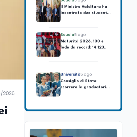
incontrato due studenti
palestinesi giunti da
Gaza che hanno
superato la Maturità in
Scuola
5 ago
Italia
Maturità 2026, 100 e
lode da record: 14.123
diplomi con voto
massimo
Università
5 ago
Consiglio di Stato:
scorrere la graduatoria
per i 500 posti vacanti
dopo il semestre filtro
6/2026
Lavoro
5 ago
Volontariato, firmata
ei
l’intesa triennale tra
Ministero del Lavoro e
CSVnet ETS
Scuola
5 ago