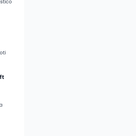
astico
oti
ft
la