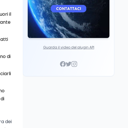
ori il
tante
atti
Guarda il video del plugin API
no di
ciarli
gno
 di
ra dei