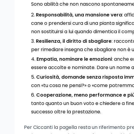
Sono abilità che non nascono spontaneamen
Responsabilità, una mansione vera
: aff
cane o prendersi cura di una pianta significa 
non sostituirsi a lui quando dimentica il comp
Resilienza, il diritto di sbagliare
: racconta
per rimediare insegna che sbagliare non è u
Empatia, nominare le emozioni
: anche e
essere accolte e nominate. Dare un nome all
Curiosità, domande senza risposta im
con «tu cosa ne pensi?» o «come potremmo s
Cooperazione, meno performance e pi
tanto quanto un buon voto e chiedere a fine gi
successo oltre la prestazione.
Per Ciccanti la pagella resta un riferimento prez