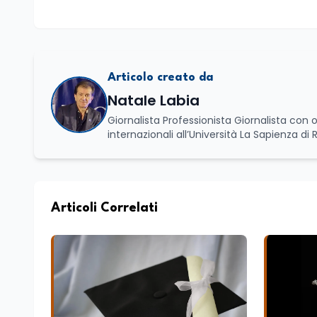
Articolo creato da
Natale Labia
Giornalista Professionista Giornalista con o
internazionali all’Università La Sapienza di
Basilicata dove mi occupo di politica e di economia. Per Edunews24 curo l’informazione pol
dell’Istruzione. In particolare, scrivendo del
dei Ministeri dell’Istruzione e del Merito, de
commissioni parlamentari della Camera dei deputati e de
unico di Italialab srl con cui curo uffici s
Articoli Correlati
di promozione territoriale. In passato ho collaborato con testate nazionali e regionali, in particolare pugliesi, e ho
scritto i volumi Il sindaco di Tutti, edito d
collettivo edito dalla Fondazione Tatarella
nazionale. Per tre legislature sono stato collaboratore parlamentare occupandomi di legge di bilancio e di
politiche agroalimentari con particolare rif
collaborando con le Camera di commercio it
spesso racconto all’interno delle collabora