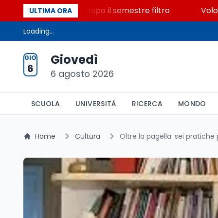
00 posti vacanti dopo il semestre filtro
Volontariat
ULTIMA ORA
Loading...
Giovedì
GIO
6
6 agosto 2026
SCUOLA
UNIVERSITÀ
RICERCA
MONDO
Home
Cultura