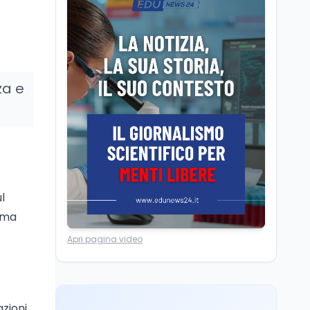
Il Ministro della Pa
Zangrillo in Parlamento:
"12 miliardi per l'edilizia
e la sicurezza delle
scuole con risorse Pnrr"
Scuola
5 ago
za e
Il Ministro Valditara ha
incontrato due studenti
palestinesi giunti da
Gaza che hanno
superato la Maturità in
Scuola
5 ago
Italia
Maturità 2026, 100 e
lode da record: 14.123
l
diplomi con voto
massimo
rima
Università
5 ago
Apri pagina video
Consiglio di Stato:
scorrere la graduatoria
per i 500 posti vacanti
dopo il semestre filtro
azioni
Lavoro
5 ago