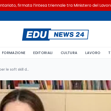
o, firmata l’intesa triennale tra Ministero del Lavoro e CS
FORMAZIONE
EDITORIALI
CULTURA
LAVORO
T
Oltre la pagella: sei pratiche per le soft skill dei figli nel nuovo libro della pedagosita Federica Ciccanti