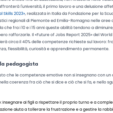
nterà l'università, il primo lavoro e una delusione affet
 Skills 2023»
, realizzata in Italia da Fondazione per la Scu
astici regionali di Piemonte ed Emilia-Romagna nelle aree d
che fra i 10 e i 15 anni queste abilità tendono a diminuire
bero rafforzarle. Il «Future of Jobs Report 2025» del World
à circa il 40% delle competenze richieste sul lavoro: fra 
nza, flessibilità, curiosità e apprendimento permanente.
lla pedagogista
posto che le competenze emotive non si insegnano con un
nella coerenza fra ciò che si dice e ciò che si fa, e nello s
e
: insegnare ai figli a rispettare il proprio turno e a compl
ione aiuta a tollerare la frustrazione e a gestire la rabbi