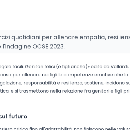
izi quotidiani per allenare empatia, resilien
e l'indagine OCSE 2023.
le facili. Genitori felici (e figli anche)» edito da Vallardi,
 casa per allenare nei figli le competenze emotive che la
lazione, responsabilità e resilienza, sostiene, incidono su
ca, e si trasmettono nella relazione fra genitori e figli p
sul futuro
nsiero critico fino all'adattabilità, non finiscono nelle valut