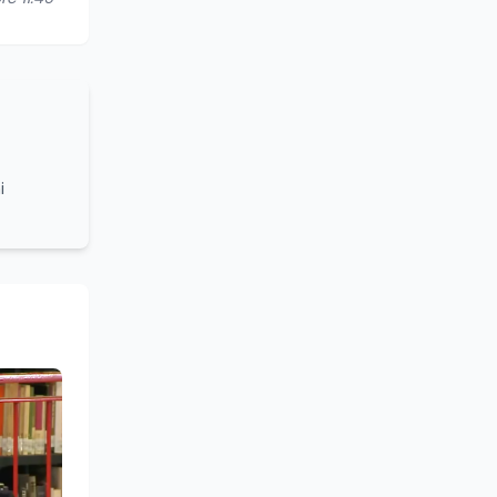
i
grammi
turale e
lleanza
ounding,
stume,
azionale