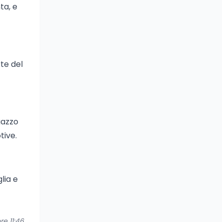
ta, e
rte del
gazzo
tive.
lia e
re 11:46