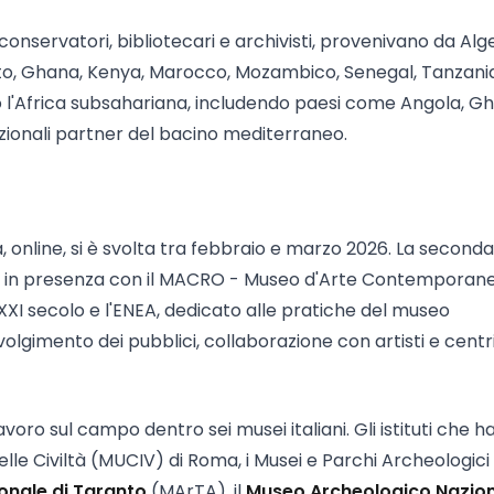
, conservatori, bibliotecari e archivisti, provenivano da Alge
itto, Ghana, Kenya, Marocco, Mozambico, Senegal, Tanzani
so l'Africa subsahariana, includendo paesi come Angola, G
ionali partner del bacino mediterraneo.
a, online, si è svolta tra febbraio e marzo 2026. La second
o in presenza con il MACRO - Museo d'Arte Contemporane
 XXI secolo e l'ENEA, dedicato alle pratiche del museo
lgimento dei pubblici, collaborazione con artisti e centri
lavoro sul campo dentro sei musei italiani. Gli istituti che 
delle Civiltà (MUCIV) di Roma, i Musei e Parchi Archeologici 
onale di Taranto
(MArTA), il
Museo Archeologico Nazion