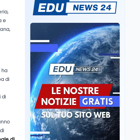
Un secolo di Warburg: il
farmaco anti-tumore
ria,
che accende la glicolisi
a e
hana,
Ricerca
6 ago
Il rivelatore che 'vede' i
reattori spenti
attraverso 400 metri di
roccia
Scuola
6 ago
a ha
Posizioni economiche
a di
ATA: la matematica
degli arretrati fino a
4.150 euro
 di
Cultura
6 ago
Spesa culturale in
Lombardia da record,
hanno
ma la voragine Nord-
Sud triplica
di
ale di