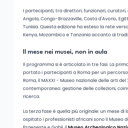
I partecipanti, tra direttori, funzionari, curatori
Angola, Congo-Brazzaville, Costa d'Avorio, Eg
Tunisia. Questa edizione ha esteso la rete ver
Kenya, Mozambico e Tanzania accanto ai tradiz
Il mese nei musei, non in aula
Il programma si è articolato in tre fasi. La prim
portato i partecipanti a Roma per un percors
Roma, il MAXXI - Museo nazionale delle arti del
contemporaneo: gestione delle collezioni, coinvo
ricerca.
La terza fase è quella più originale: un mese di 
ospitato i professionisti africani sono il Museo 
Praeneste e Gabii, il
Museo Archeologico Nazi