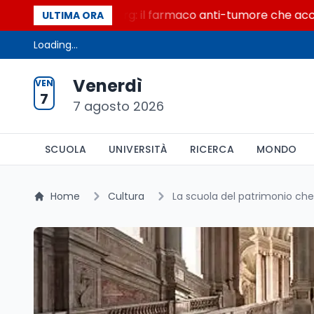
colo di Warburg: il farmaco anti-tumore che accende la gl
ULTIMA ORA
Loading...
Venerdì
VEN
7
7 agosto 2026
SCUOLA
UNIVERSITÀ
RICERCA
MONDO
Home
Cultura