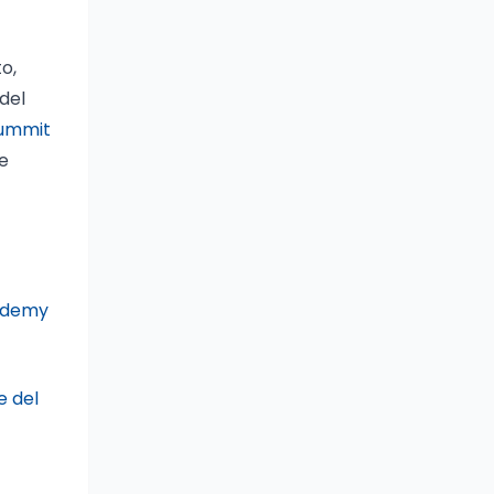
to,
del
 summit
e
cademy
e del