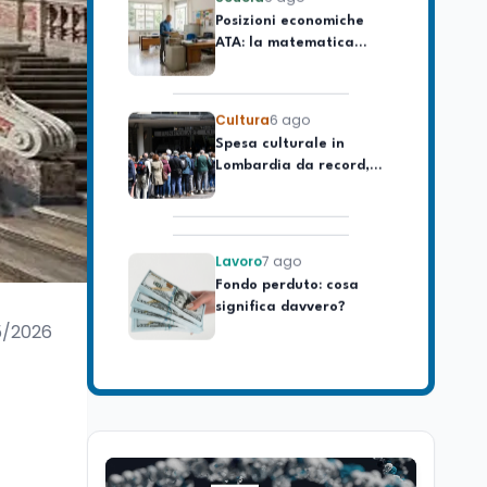
ATA: la matematica
degli arretrati fino a
4.150 euro
Cultura
6 ago
Spesa culturale in
Lombardia da record,
ma la voragine Nord-
Sud triplica
Lavoro
7 ago
Fondo perduto: cosa
significa davvero?
5/2026
Ricerca
6 ago
Un secolo di Warburg: il
farmaco anti-tumore
che accende la glicolisi
Ricerca
6 ago