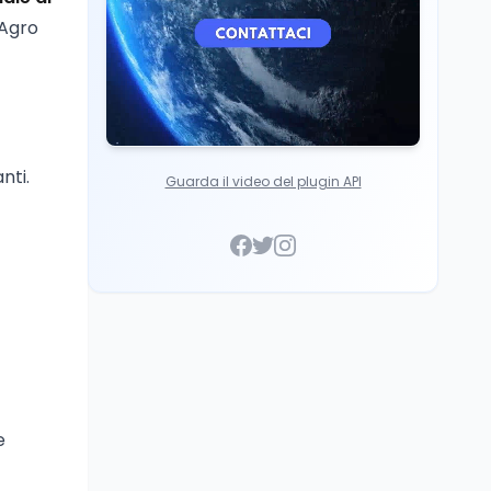
'Agro
nti.
Guarda il video del plugin API
e