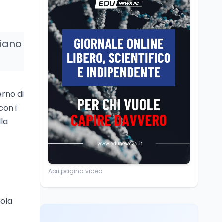
Il rivelatore che 'vede' i
reattori spenti
attraverso 400 metri di
roccia
Piano
Scuola
6 ago
Posizioni economiche
ATA: la matematica
degli arretrati fino a
4.150 euro
erno di
Cultura
6 ago
con i
Spesa culturale in
lla
Lombardia da record,
ma la voragine Nord-
Sud triplica
Lavoro
7 ago
Apri pagina video
Fondo perduto: cosa
significa davvero?
uola
Ricerca
6 ago