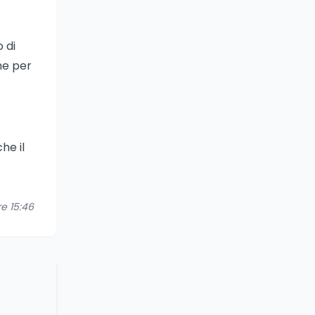
 di
che per
he il
re 15:46