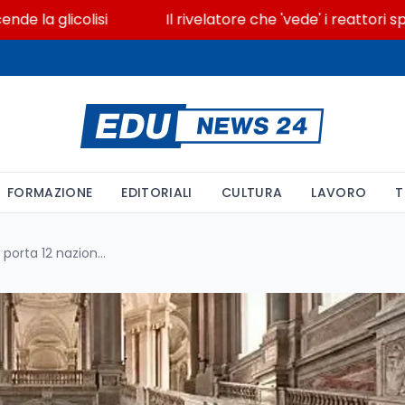
icolisi
Il rivelatore che 'vede' i reattori spenti a
FORMAZIONE
EDITORIALI
CULTURA
LAVORO
T
La scuola del patrimonio che porta 12 nazioni africane nei musei italiani