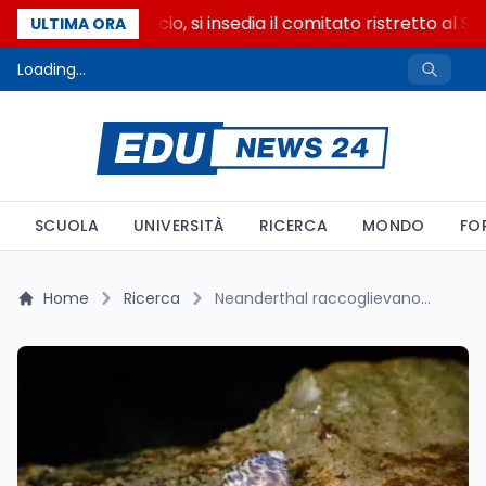
Riforma del calcio, si insedia il comitato ristretto al S
ULTIMA ORA
Loading...
SCUOLA
UNIVERSITÀ
RICERCA
MONDO
FO
Home
Ricerca
Neanderthal raccoglievano molluschi d'inverno: il dato degli isotopi