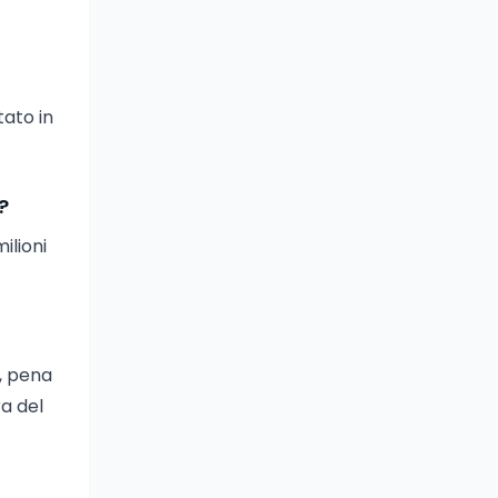
tato in
?
ilioni
, pena
a del