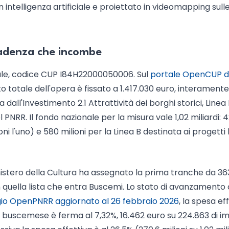
 intelligenza artificiale e proiettato in videomapping sull
cadenza che incombe
ale, codice CUP I84H22000050006. Sul
portale OpenCUP d
to totale dell'opera è fissato a 1.417.030 euro, interamente
dall'Investimento 2.1 Attrattività dei borghi storici, Linea 
PNRR. Il fondo nazionale per la misura vale 1,02 miliardi: 
oni l'uno) e 580 milioni per la Linea B destinata ai progetti 
inistero della Cultura ha assegnato la prima tranche da 36
 in quella lista che entra Buscemi. Lo stato di avanzamento
io OpenPNRR aggiornato al 26 febbraio 2026
, la spesa ef
to buscemese è ferma al 7,32%, 16.462 euro su 224.863 di i