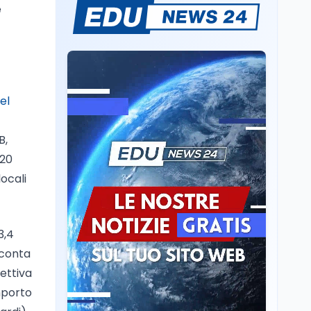
e
italiana? Cosa dicono i
dati 2026
Università
5 ago
Consiglio di Stato:
scorrere la graduatoria
per i 500 posti vacanti
el
dopo il semestre filtro
Lavoro
5 ago
B,
Volontariato, firmata
l’intesa triennale tra
420
Ministero del Lavoro e
locali
CSVnet ETS
Scuola
5 ago
Il Ministro della Pa
3,4
Zangrillo in Parlamento:
"12 miliardi per l'edilizia
 conta
e la sicurezza delle
fettiva
scuole con risorse Pnrr"
Scuola
5 ago
mporto
Il Ministro Valditara ha