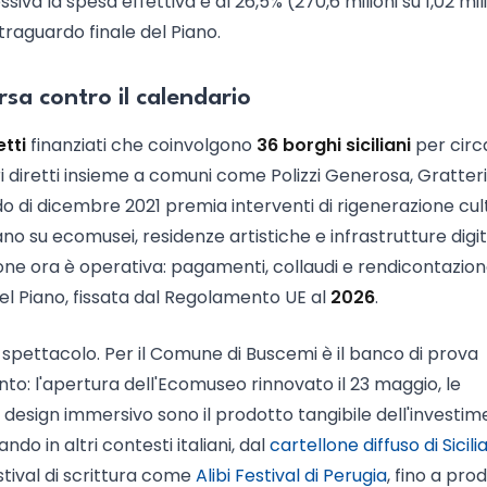
va la spesa effettiva è al 26,5% (270,6 milioni su 1,02 mili
traguardo finale del Piano.
orsa contro il calendario
tti
finanziati che coinvolgono
36 borghi siciliani
per cir
i diretti insieme a comuni come Polizzi Generosa, Gratteri
o di dicembre 2021 premia interventi di rigenerazione cul
ano su ecomusei, residenze artistiche e infrastrutture digit
ssione ora è operativa: pagamenti, collaudi e rendicontazio
el Piano, fissata dal Regolamento UE al
2026
.
di spettacolo. Per il Comune di Buscemi è il banco di prova
ento: l'apertura dell'Ecomuseo rinnovato il 23 maggio, le
d design immersivo sono il prodotto tangibile dell'investi
do in altri contesti italiani, dal
cartellone diffuso di Sicili
stival di scrittura come
Alibi Festival di Perugia
, fino a pro