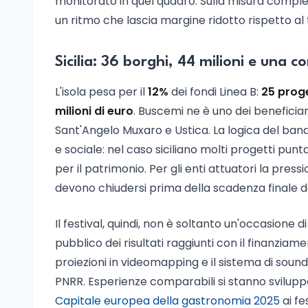
monitorato in quel quadro. Sulla misura complessi
un ritmo che lascia margine ridotto rispetto al 
Sicilia: 36 borghi, 44 milioni e una c
L'isola pesa per il
12%
dei fondi Linea B:
25 proge
milioni di euro
. Buscemi ne è uno dei beneficiar
Sant'Angelo Muxaro e Ustica. La logica del band
e sociale: nel caso siciliano molti progetti punt
per il patrimonio. Per gli enti attuatori la pre
devono chiudersi prima della scadenza finale d
Il festival, quindi, non è soltanto un'occasione 
pubblico dei risultati raggiunti con il finanziam
proiezioni in videomapping e il sistema di soun
PNRR. Esperienze comparabili si stanno sviluppan
Capitale europea della gastronomia 2025
ai fe