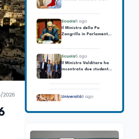
CSVnet ETS
Scuola
5 ago
Il Ministro della Pa
Zangrillo in Parlamento:
"12 miliardi per l'edilizia
e la sicurezza delle
scuole con risorse Pnrr"
Scuola
5 ago
Il Ministro Valditara ha
incontrato due studenti
palestinesi giunti da
Gaza che hanno
superato la Maturità in
Italia
Università
6 ago
5/2026
Quanto è ancora
competitiva l'università
italiana? Cosa dicono i
6
dati 2026
Università
5 ago
Consiglio di Stato:
scorrere la graduatoria