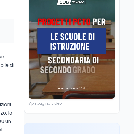
per i 500 posti vacanti
dopo il semestre filtro
Lavoro
5 ago
l
Volontariato, firmata
l’intesa triennale tra
Ministero del Lavoro e
CSVnet ETS
Scuola
5 ago
un
Il Ministro della Pa
bile di
Zangrillo in Parlamento:
"12 miliardi per l'edilizia
e la sicurezza delle
scuole con risorse Pnrr"
Scuola
5 ago
Il Ministro Valditara ha
incontrato due studenti
Apri pagina video
zioni
palestinesi giunti da
Gaza che hanno
zo, la
superato la Maturità in
su un
Università
6 ago
Italia
Quanto è ancora
el
competitiva l'università