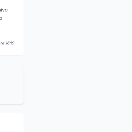
siva
a
re 16:19