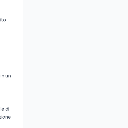
ito
in un
le di
azione