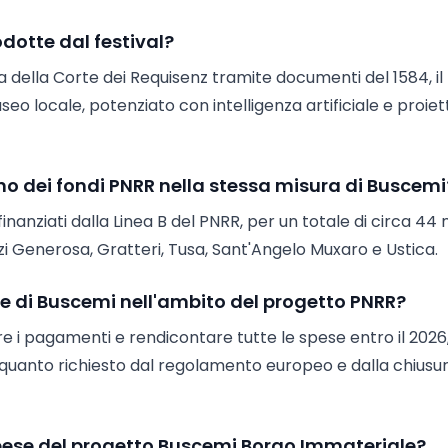
odotte dal festival?
ca della Corte dei Requisenz tramite documenti del 1584, il
seo locale, potenziato con intelligenza artificiale e proiet
ano dei fondi PNRR nella stessa misura di Buscemi
 finanziati dalla Linea B del PNRR, per un totale di circa 44 m
izzi Generosa, Gratteri, Tusa, Sant'Angelo Muxaro e Ustica.
ne di Buscemi nell'ambito del progetto PNRR?
re i pagamenti e rendicontare tutte le spese entro il 2026
 quanto richiesto dal regolamento europeo e dalla chiusur
pese del progetto Buscemi Borgo Immateriale?