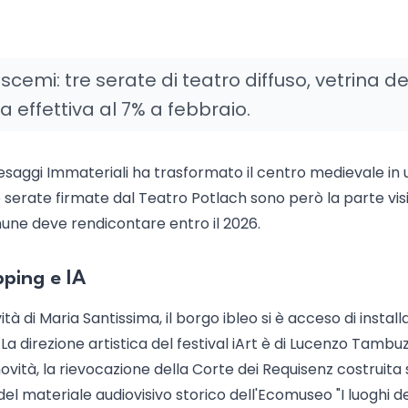
cemi: tre serate di teatro diffuso, vetrina de
a effettiva al 7% a febbraio.
 Paesaggi Immateriali ha trasformato il centro medievale in 
 serate firmate dal Teatro Potlach sono però la parte visi
une deve rendicontare entro il 2026.
pping e IA
à di Maria Santissima, il borgo ibleo si è acceso di installa
La direzione artistica del festival iArt è di Lucenzo Tambuz
novità, la rievocazione della Corte dei Requisenz costruita 
del materiale audiovisivo storico dell'Ecomuseo "I luoghi d