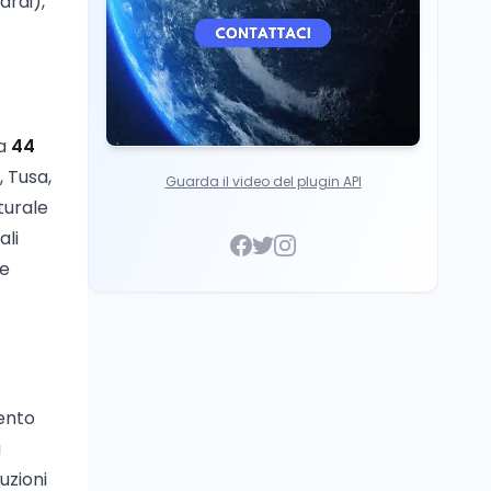
ardi),
incontrato due studenti
palestinesi giunti da
Gaza che hanno
superato la Maturità in
Italia
ca
44
, Tusa,
Guarda il video del plugin API
turale
ali
ne
mento
a
duzioni