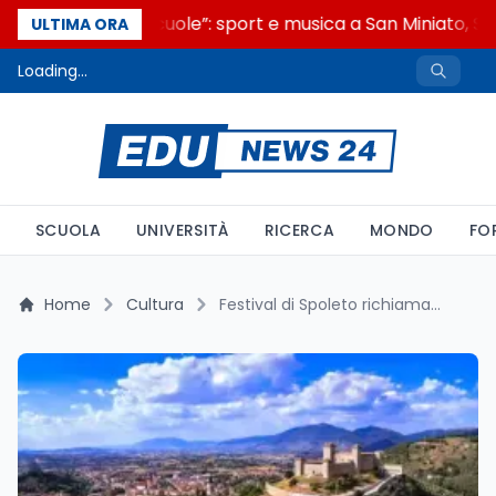
“Noi siamo le Scuole”: sport e musica a San Miniato, ST
ULTIMA ORA
Loading...
SCUOLA
UNIVERSITÀ
RICERCA
MONDO
FO
Home
Cultura
Festival di Spoleto richiama le scuole ristrette: i numeri del carcere