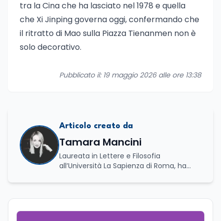
tra la Cina che ha lasciato nel 1978 e quella
che Xi Jinping governa oggi, confermando che
il ritratto di Mao sulla Piazza Tienanmen non è
solo decorativo.
Pubblicato il: 19 maggio 2026 alle ore 13:38
Articolo creato da
Tamara Mancini
Laureata in Lettere e Filosofia
all’Università La Sapienza di Roma, ha
conseguito una laurea triennale in Storia
e Relazioni Internazionali e una laurea
magistrale in Islamistica e Mediazione
Interculturale. È autrice, copywriter ed
editor. La formazione umanistica ha