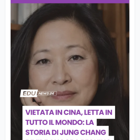
contribuito a sviluppare il suo interesse
per la scrittura, l’analisi dei testi e la
divulgazione, competenze che oggi
applica nel lavoro giornalistico e nella
produzione di contenuti. Il suo percorso
di studi si è concentrato sulle dinamiche
culturali, sui processi migratori e sul
dialogo tra società e religioni, con
particolare attenzione alla
comunicazione e alla mediazione. Da
circa dieci anni lavora nel campo della
scrittura professionale e dell’editoria
digitale. Scrive su giornali e testate
online occupandosi di informazione e
approfondimento. Ha collaborato anche
con realtà radiofoniche come speaker,
occupandosi inoltre della produzione di
contenuti per la programmazione. Nel
tempo ha realizzato articoli e contenuti
divulgativi destinati al web, collaborando
con progetti editoriali e diverse realtà.
Parallelamente si occupa di editing e