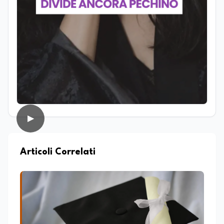
revisione testi, affiancando redazioni e
autori nella costruzione di contenuti
solidi dal punto di vista editoriale. È
autrice di un libro e appassionata di
editoria, storia e divulgazione. Su
EduNews24.it scrive articoli dedicati ad
istruzione, formazione, cultura e
cambiamenti sociali, con l’obiettivo di
offrire strumenti utili per comprendere la
realtà contemporanea.
▶
Articoli Correlati