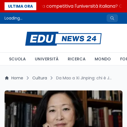
Quanto è ancora competitiva l'università italiana? Cosa
ULTIMA ORA
Loading...
SCUOLA
UNIVERSITÀ
RICERCA
MONDO
FO
Home
Cultura
Da Mao a Xi Jinping: chi è Jung Chang e perché la Cina vieta i suoi libri