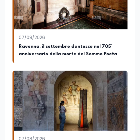
e della Ricerca e della Cultura che su
quelle delle commissioni parlamentari
della Camera dei deputati e del Senato
della Repubblica. Inoltre, sono
amministratore unico di Italialab srl con
cui curo uffici stampa pubblici e privati e
07/08/2026
sviluppo programmi di valorizzazione
culturale e di promozione territoriale. In
Ravenna, il settembre dantesco nel 705°
passato ho collaborato con testate
anniversario della morte del Sommo Poeta
nazionali e regionali, in particolare
pugliesi, e ho scritto i volumi Il sindaco di
Tutti, edito da Il Castello editore e Dal
Rosso al Nero. Ho partecipato al volume
collettivo edito dalla Fondazione
Tatarella e da Giubilei Regnani editore sui
trent’anni dalla fondazione di Alleanza
nazionale. Per tre legislature sono stato
collaboratore parlamentare
occupandomi di legge di bilancio e di
politiche agroalimentari con particolare
riferimento all’export del Made in Italy e
al contrasto dell’Italian sounding,
collaborando con le Camera di
07/08/2026