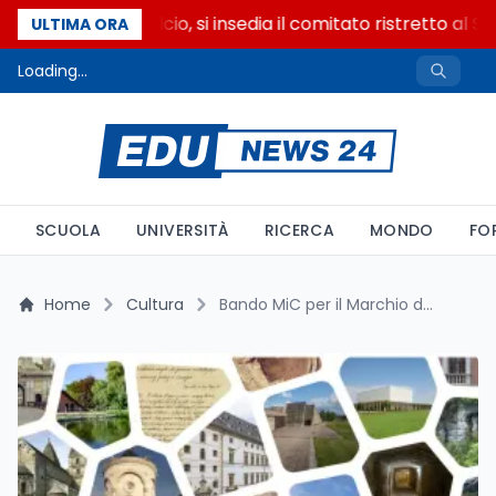
Riforma del calcio, si insedia il comitato ristretto al S
ULTIMA ORA
Loading...
SCUOLA
UNIVERSITÀ
RICERCA
MONDO
FO
Home
Cultura
Bando MiC per il Marchio del patrimonio europeo: scadenza 4 novembre