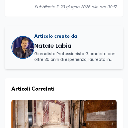
Pubblicato il: 23 giugno 2026 alle ore 09:17
Articolo creato da
Natale Labia
Giornalista Professionista Giornalista con
oltre 30 anni di esperienza, laureato in
scienze politiche e relazioni internazionali
all’Università La Sapienza di Roma,
collaboro a contratto con L’Edicola e Il
Mattino di Puglia e Basilicata dove mi
occupo di politica e di economia. Per
Articoli Correlati
Edunews24 curo l’informazione politica
relativa ai temi dell’Istruzione. In
particolare, scrivendo delle attività
istituzionali con un focus sia sulle
iniziative e sui programmi dei Ministeri
dell’Istruzione e del Merito, dell’Università