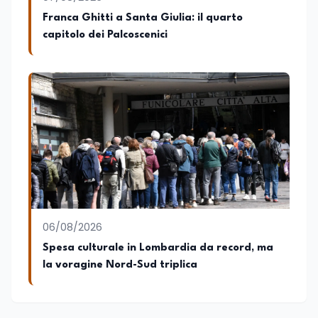
commercio italiane all’estero.
Franca Ghitti a Santa Giulia: il quarto
Appassionato di storia, di sociologia e di
capitolo dei Palcoscenici
costume, spesso racconto all’interno
delle collaborazioni giornalistiche i
cambiamenti della società italiana e
internazionale attraverso gli usi, le
abitudini e i protagonisti che hanno
accompagnato negli anni lo sviluppo e la
crescita sociale e culturale. Pugliese di
nascita, vivo a Roma o in un ipotetico
altrove.
06/08/2026
Spesa culturale in Lombardia da record, ma
la voragine Nord-Sud triplica