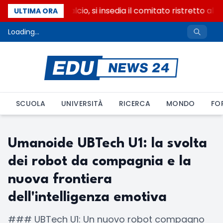
Riforma del calcio, si insedia il comitato ristretto al
ULTIMA ORA
Loading...
SCUOLA
UNIVERSITÀ
RICERCA
MONDO
FO
Umanoide UBTech U1: la svolta
dei robot da compagnia e la
nuova frontiera
dell'intelligenza emotiva
### UBTech U1: Un nuovo robot compagno