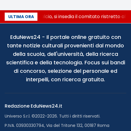
Riforma del calcio, si insedia il comitato ristretto al
ULTIMA ORA
EduNews24 - Il portale online gratuito con
tante notizie culturali provenienti dal mondo
della scuola, dell'università, della ricerca
scientifica e della tecnologia. Focus sui bandi
di concorso, selezione del personale ed
interpelli, con ricerca gratuita.
Redazione EduNews24.it
Universo S.r.l. ©2022-2026. Tutti i diritti riservati.
P.IVA. 03930330794, Via del Tritone 132, 00187 Roma