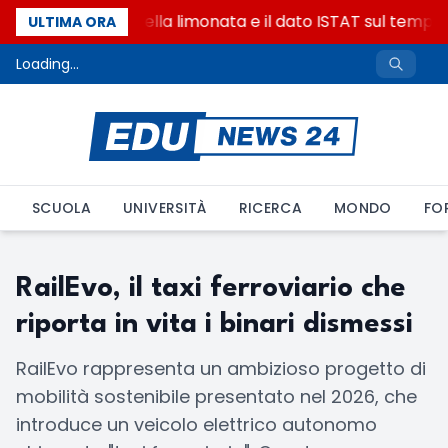
La denuncia della limonata e il dato ISTAT sul tempo 
ULTIMA ORA
Loading...
SCUOLA
UNIVERSITÀ
RICERCA
MONDO
FO
RailEvo, il taxi ferroviario che
riporta in vita i binari dismessi
RailEvo rappresenta un ambizioso progetto di
mobilità sostenibile presentato nel 2026, che
introduce un veicolo elettrico autonomo