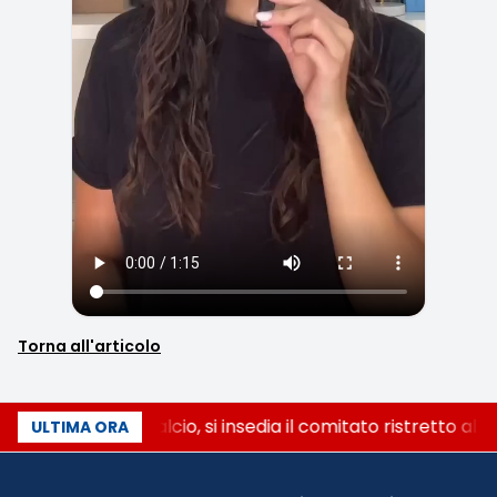
Torna all'articolo
Riforma del calcio, si insedia il comitato ristretto al
ULTIMA ORA