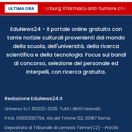
Un secolo di Warburg: il farmaco anti-tumore che acc
ULTIMA ORA
EduNews24 - Il portale online gratuito con
tante notizie culturali provenienti dal mondo
della scuola, dell'università, della ricerca
scientifica e della tecnologia. Focus sui bandi
di concorso, selezione del personale ed
interpelli, con ricerca gratuita.
Redazione EduNews24.it
Universo S.r.l. ©2022-2026. Tutti i diritti riservati.
P.IVA. 03930330794, Via del Tritone 132, 00187 Roma
Depositata al Tribunale di Lamezia Terme(CZ) - Prot.llo