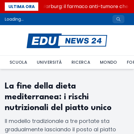
Un secolo di Warburg: il farmaco anti-tumore che acc
ULTIMA ORA
Loading...
SCUOLA
UNIVERSITÀ
RICERCA
MONDO
FO
La fine della dieta
mediterranea: i rischi
nutrizionali del piatto unico
Il modello tradizionale a tre portate sta
gradualmente lasciando il posto al piatto