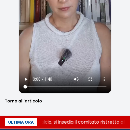
Torna all'articolo
Riforma del calcio, si insedia il comitato ristretto al 
ULTIMA ORA