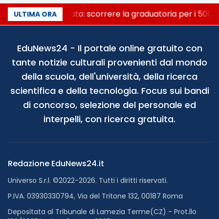
Consiglio di Stato: scorrere la graduatoria per i 500 p
ULTIMA ORA
EduNews24 - Il portale online gratuito con
tante notizie culturali provenienti dal mondo
della scuola, dell'università, della ricerca
scientifica e della tecnologia. Focus sui bandi
di concorso, selezione del personale ed
interpelli, con ricerca gratuita.
Redazione EduNews24.it
Universo S.r.l. ©2022-2026. Tutti i diritti riservati.
P.IVA. 03930330794, Via del Tritone 132, 00187 Roma
Depositata al Tribunale di Lamezia Terme(CZ) - Prot.llo