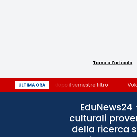
Torna all'articolo
r i 500 posti vacanti dopo il semestre filtro
Volont
ULTIMA ORA
EduNews24 - 
culturali prove
della ricerca 