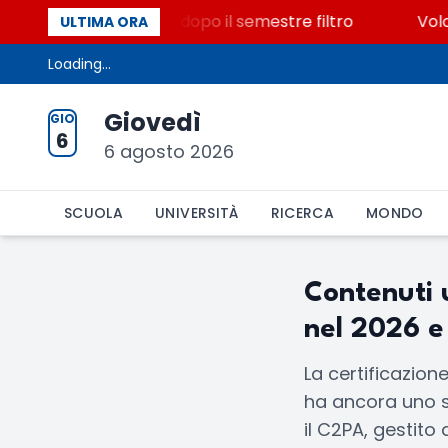
r i 500 posti vacanti dopo il semestre filtro
Volont
ULTIMA ORA
Loading...
Giovedì
GIO
6
6 agosto 2026
SCUOLA
UNIVERSITÀ
RICERCA
MONDO
Contenuti 
nel 2026 e
La certificazio
ha ancora uno st
il C2PA, gestito