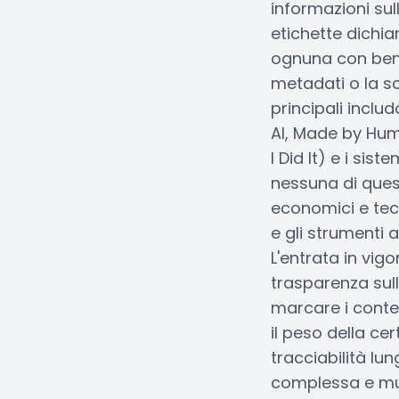
informazioni sul
etichette dichia
ognuna con bene
metadati o la sc
principali inclu
AI, Made by Huma
I Did It) e i sis
nessuna di ques
economici e tec
e gli strumenti 
L'entrata in vig
trasparenza sull
marcare i conten
il peso della ce
tracciabilità lu
complessa e mul