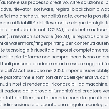
l'autore e sul processo creativo. Altre soluzioni si
rative, rilevatori software, registri blockchain o w
fici ma anche vulnerabilità note, come la possibil
arsa affidabilità dei rilevatori. Le cinque famiglie 
dono i metadati firmati (C2PA), le etichette autocer
n), i rilevatori software (No AI), le registrazioni 
temi di watermark/fingerprinting per contenuti autent
te tecnologie è riuscita a imporsi completamente,
nici: le piattaforme non sempre incentivano un con
attuali possono produrre errori o essere aggirati f
ore dell'AI Act europeo nel 2026 impone nuovi obblig
e piattaforme e fornitori di modelli generativi, con 
uti sintetici rendendoli riconoscibili da macchine
rtificazione dalla prova di 'umanità' del creatore ve
ngo tutta la filiera, sottolineando come la questione
tidimensionale di quanto una singola tecnologia 