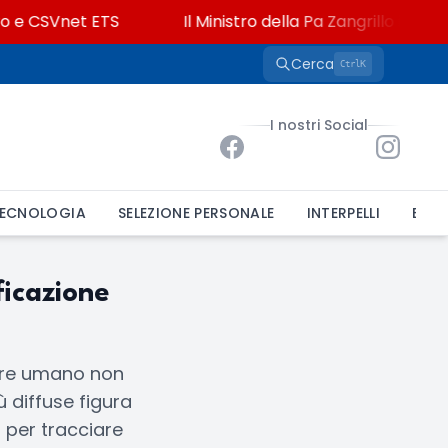
o e CSVnet ETS
Il Ministro della Pa Zangrillo in Parla
Cerca
K
Ctrl
I nostri Social
ECNOLOGIA
SELEZIONE PERSONALE
INTERPELLI
BAND
ficazione
sere umano non
ù diffuse figura
i per tracciare