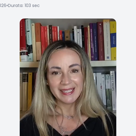
026
•
Durata: 103 sec