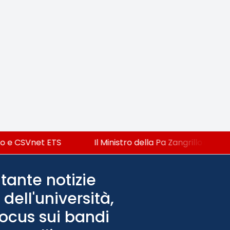
o e CSVnet ETS
Il Ministro della Pa Zangrillo in Parla
tante notizie
dell'università,
Focus sui bandi