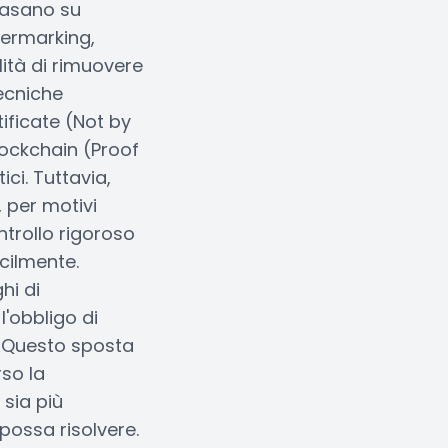
 basano su
atermarking,
ità di rimuovere
tecniche
tificate (Not by
blockchain (Proof
ici. Tuttavia,
 per motivi
trollo rigoroso
acilmente.
hi di
l'obbligo di
. Questo sposta
rso la
 sia più
possa risolvere.