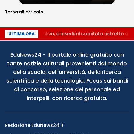
Torna all'articolo
Riforma del calcio, si insedia il comitato ristretto al
ULTIMA ORA
EduNews24 - Il portale online gratuito con
tante notizie culturali provenienti dal mondo
della scuola, dell'università, della ricerca
scientifica e della tecnologia. Focus sui bandi
di concorso, selezione del personale ed
interpelli, con ricerca gratuita.
Redazione EduNews24.it