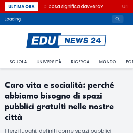
Fondo perduto: cosa significa davvero?
Un se
ULTIMA ORA
Loading...
SCUOLA
UNIVERSITÀ
RICERCA
MONDO
FO
Caro vita e socialità: perché
abbiamo bisogno di spazi
pubblici gratuiti nelle nostre
città
I terzi luoghi, definiti come spazi pubblici