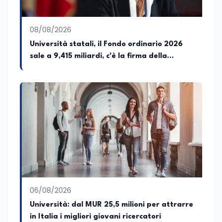
dell'attualità e della formazione. È
ideatrice e curatrice della rassegna
letteraria “Storie da Tè”, progetto nato
08/08/2026
con l'obiettivo di promuovere la lettura e
favorire il confronto tra autori, opere e
Università statali, il Fondo ordinario 2026
pubblico attraverso incontri e dialoghi
sale a 9,415 miliardi, c'è la firma della
dedicati alla letteratura contemporanea.
ministra Bernini sul decreto
06/08/2026
Università: dal MUR 25,5 milioni per attrarre
in Italia i migliori giovani ricercatori