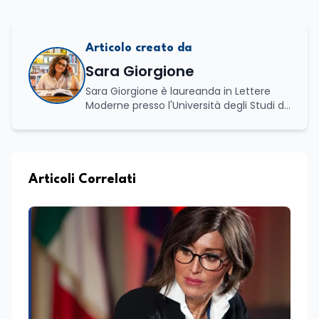
Articolo creato da
Sara Giorgione
Sara Giorgione è laureanda in Lettere
Moderne presso l'Università degli Studi di
Foggia. Ha maturato esperienza nel
settore editoriale, occupandosi di attività
legate alla redazione e alla valorizzazione
dei contenuti, e svolge attività di
moderatrice in eventi letterari, curando il
Articoli Correlati
dialogo con autori e pubblico e la
conduzione di incontri culturali. Grazie al
proprio percorso formativo e
professionale ha sviluppato solide
competenze nella comunicazione, nella
scrittura e nell'organizzazione di iniziative
culturali. Su Edunews24 si occupa della
cura di contenuti e approfondimenti
dedicati al mondo della cultura,