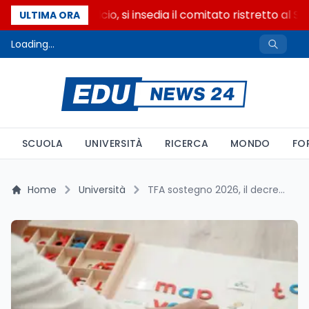
Riforma del calcio, si insedia il comitato ristretto al S
ULTIMA ORA
Loading...
SCUOLA
UNIVERSITÀ
RICERCA
MONDO
FO
Home
Università
TFA sostegno 2026, il decreto taglia 5.543 posti: prove dal 14 luglio