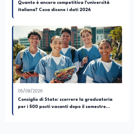
Quanto è ancora competitiva l'università
Appassionato di storia, di sociologia e di
italiana? Cosa dicono i dati 2026
costume, spesso racconto all’interno
delle collaborazioni giornalistiche i
cambiamenti della società italiana e
internazionale attraverso gli usi, le
abitudini e i protagonisti che hanno
accompagnato negli anni lo sviluppo e la
crescita sociale e culturale. Pugliese di
nascita, vivo a Roma o in un ipotetico
altrove.
05/08/2026
Consiglio di Stato: scorrere la graduatoria
per i 500 posti vacanti dopo il semestre
filtro