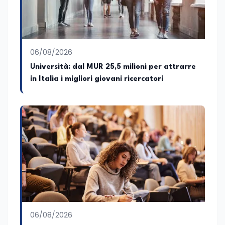
quelle delle commissioni parlamentari
della Camera dei deputati e del Senato
della Repubblica. Inoltre, sono
amministratore unico di Italialab srl con
cui curo uffici stampa pubblici e privati e
06/08/2026
sviluppo programmi di valorizzazione
culturale e di promozione territoriale. In
Università: dal MUR 25,5 milioni per attrarre
passato ho collaborato con testate
in Italia i migliori giovani ricercatori
nazionali e regionali, in particolare
pugliesi, e ho scritto i volumi Il sindaco di
Tutti, edito da Il Castello editore e Dal
Rosso al Nero. Ho partecipato al volume
collettivo edito dalla Fondazione
Tatarella e da Giubilei Regnani editore sui
trent’anni dalla fondazione di Alleanza
nazionale. Per tre legislature sono stato
collaboratore parlamentare
occupandomi di legge di bilancio e di
politiche agroalimentari con particolare
riferimento all’export del Made in Italy e
al contrasto dell’Italian sounding,
collaborando con le Camera di
06/08/2026
commercio italiane all’estero.