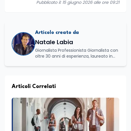
Pubblicato il: 15 giugno 2026 alle ore 09:21
Articolo creato da
Natale Labia
Giornalista Professionista Giornalista con
oltre 30 anni di esperienza, laureato in
scienze politiche e relazioni internazionali
all’Università La Sapienza di Roma,
collaboro a contratto con L’Edicola e Il
Mattino di Puglia e Basilicata dove mi
occupo di politica e di economia. Per
Articoli Correlati
Edunews24 curo l’informazione politica
relativa ai temi dell’Istruzione. In
particolare, scrivendo delle attività
istituzionali con un focus sia sulle
iniziative e sui programmi dei Ministeri
dell’Istruzione e del Merito, dell’Università
e della Ricerca e della Cultura che su