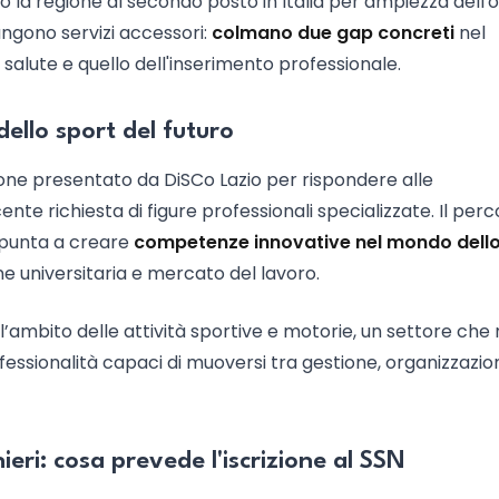
do la regione al secondo posto in Italia per ampiezza dell'
ungono servizi accessori:
colmano due gap concreti
nel
a salute e quello dell'inserimento professionale.
dello sport del futuro
ione presentato da DiSCo Lazio per rispondere alle
nte richiesta di figure professionali specializzate. Il per
 punta a creare
competenze innovative nel mondo dell
e universitaria e mercato del lavoro.
nell’ambito delle attività sportive e motorie, un settore che 
fessionalità capaci di muoversi tra gestione, organizzazio
ieri: cosa prevede l'iscrizione al SSN