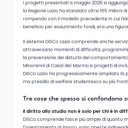
I progetti presentati a maggio 2026 si aggiungon
la Regione Lazio ha stanziato oltre 165 milioni di
rompendo con il modello precedente in cui l'idon
beneficio per esaurimento fondi, era una figura
Il sistema DiSCo Lazio comprende anche servizi 
attraversano momenti di difficoltà, programmi d
la prevenzione dei disturbi del comportamento
Minorenni di Casal del Marmo e progetti di inclusi
DiSCo Lazio ha progressivamente ampliato la pr
ma presidio di welfare studentesco su più fronti
Tre cose che spesso si confondono sul
Il diritto allo studio non è solo per chi è in d
DiSCo comprende fasce più ampie di quanto mo
l'orientamento al lavoro, sono aperte indipend