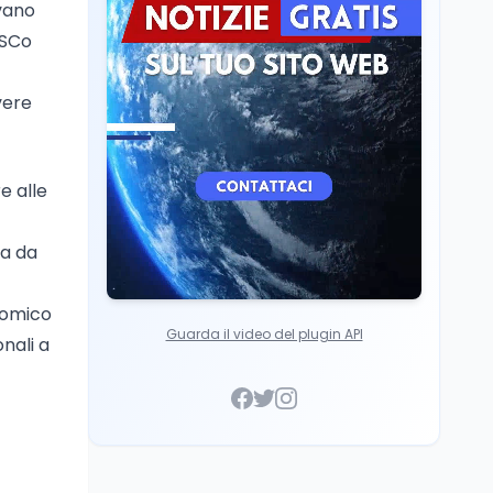
ivano
Mondo
8 ago
iSCo
A Nonthaburi il killer
14enne era bullizzato: la
CZ-75 era del nonno
vere
e alle
va da
nomico
Guarda il video del plugin API
onali a