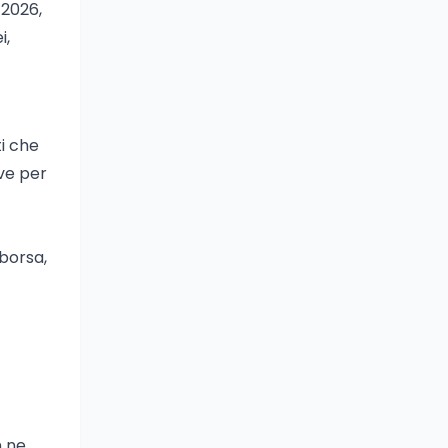
/2026,
i,
ti che
ive per
borsa,
n ne