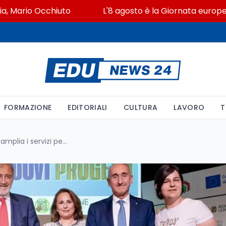
io Occhiuto
L'8 agosto è la Giornata europea in memo
FORMAZIONE
EDITORIALI
CULTURA
LAVORO
T
Salute e sport: DiSCo Lazio amplia i servizi per gli universitari