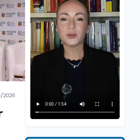
Lavoro
8 ago
Riforma del calcio, si
insedia il comitato
ristretto al Senato. La
soddisfazione del
5/2026
senatore di Forza Italia,
Mondo
8 ago
Mario Occhiuto
L'8 agosto è la Giornata
r
europea in memoria
delle vittime del lavoro.
Istituita dal Parlamento
di Strasburgo in ricordo
Università
8 ago