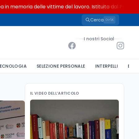
ria delle vittime del lavoro. Istituita dal Parlamento di 
Cerca
K
Ctrl
I nostri Social
ECNOLOGIA
SELEZIONE PERSONALE
INTERPELLI
BAND
IL VIDEO DELL’ARTICOLO