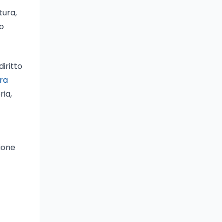
tura,
so
diritto
ra
ria,
zione