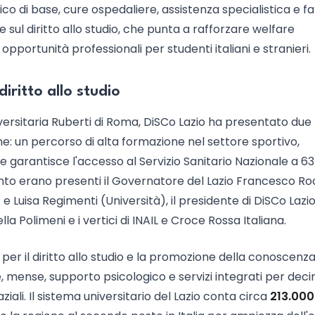
co di base, cure ospedaliere, assistenza specialistica e f
e sul diritto allo studio, che punta a rafforzare welfare
pportunità professionali per studenti italiani e stranieri.
iritto allo studio
iversitaria Ruberti di Roma, DiSCo Lazio ha presentato due
one: un percorso di alta formazione nel settore sportivo,
he garantisce l'accesso al Servizio Sanitario Nazionale a 6
evento erano presenti il Governatore del Lazio Francesco Ro
 e Luisa Regimenti (Università), il presidente di DiSCo Lazi
la Polimeni e i vertici di INAIL e Croce Rossa Italiana.
er il diritto allo studio e la promozione della conoscenza
e, mense, supporto psicologico e servizi integrati per deci
ziali. Il sistema universitario del Lazio conta circa
213.000