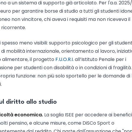
o a un sistema di supporto già articolato. Per l'a.a. 2025
 euro per garantire borse di studio a tutti gli studenti idone
eo non vincitore, chi aveva i requisiti ma non riceveva il
 ricorrente.
spesso meno visibili: supporto psicologico per gli studen
i mobilità internazionale, orientamento al lavoro, iniziat
 alimentare, il progetto
F.U.O.R.I.
all’Istituto Penale per i
one per studenti con disabilità o in condizioni di fragilità.
opria funzione: non più solo sportello per le domande di 
.
 diritto allo studio
ifficoltà economica.
La soglia ISEE per accedere ai benefici
lti pensino, e alcune misure, come DiSCo Sport o
entemente dal reddito. Chi parte dall'assunzione che "no