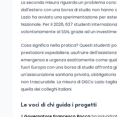
La seconda misura riguarda un problema concret
dall'estero con una borsa di studio non hann
Lazio ha avviato una sperimentazione per estend
Nazionale. Per il 2026, 637 studenti internazional
volontariamente al SSN, grazie ad un investime
Cosa significa nella pratica? Questi studenti 
prestazioni ospedaliere, usufruire dell'assistenza
emergenza e urgenza esattamente come qualunqu
fuori Europa con una borsa di studio affronta già
un'assicurazione sanitaria privata, obbligator
non trascurabile. La misura di DiSCo Lazio taglia
quella dei colleghi italiani.
Le voci di chi guida i progetti
Il
Governatore Francesco Rocca
ha inquadrat