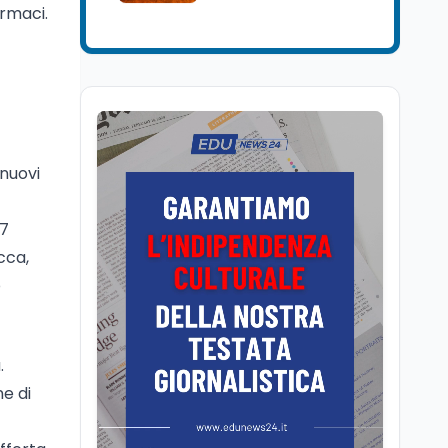
senatore di Forza Italia,
armaci.
Mondo
8 ago
Mario Occhiuto
L'8 agosto è la Giornata
europea in memoria
delle vittime del lavoro.
Istituita dal Parlamento
di Strasburgo in ricordo
Università
8 ago
dei minatori morti a
Università statali, il
Marcinelle nel 1956
Fondo ordinario 2026
 nuovi
sale a 9,415 miliardi, c'è
la firma della ministra
37
Bernini sul decreto
Tecnologia
8 ago
cca,
Il cloaking selettivo di
o
Time: ads invisibili solo
per i chatbot AI
Mondo
8 ago
.
A Nonthaburi il killer
ne di
14enne era bullizzato: la
CZ-75 era del nonno