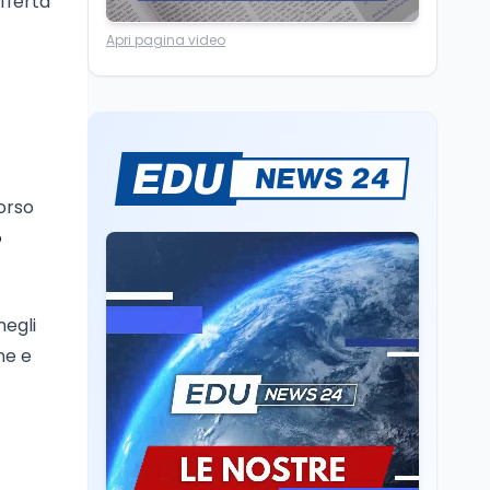
offerta
Lavoro
8 ago
Apri pagina video
Riforma del calcio, si
insedia il comitato
ristretto al Senato. La
soddisfazione del
senatore di Forza Italia,
Mondo
8 ago
Mario Occhiuto
L'8 agosto è la Giornata
europea in memoria
corso
delle vittime del lavoro.
Istituita dal Parlamento
o
di Strasburgo in ricordo
Università
8 ago
dei minatori morti a
Università statali, il
Marcinelle nel 1956
Fondo ordinario 2026
negli
sale a 9,415 miliardi, c'è
ne e
la firma della ministra
Bernini sul decreto
Tecnologia
8 ago
Il cloaking selettivo di
Time: ads invisibili solo
per i chatbot AI