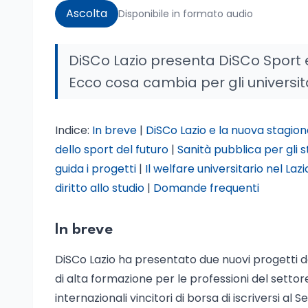
Ascolta
Disponibile in formato audio
DiSCo Lazio presenta DiSCo Sport e 
Ecco cosa cambia per gli universita
Indice:
In breve
|
DiSCo Lazio e la nuova stagione
dello sport del futuro
|
Sanità pubblica per gli s
guida i progetti
|
Il welfare universitario nel La
diritto allo studio
|
Domande frequenti
In breve
DiSCo Lazio ha presentato due nuovi progetti ded
di alta formazione per le professioni del setto
internazionali vincitori di borsa di iscriversi al S