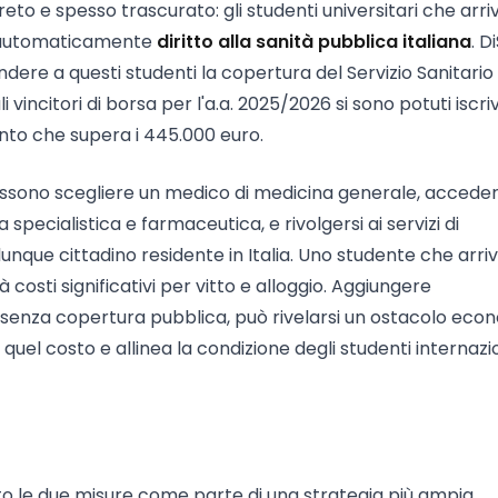
o e spesso trascurato: gli studenti universitari che arr
o automaticamente
diritto alla sanità pubblica italiana
. D
ere a questi studenti la copertura del Servizio Sanitario
i vincitori di borsa per l'a.a. 2025/2026 si sono potuti iscri
nto che supera i 445.000 euro.
possono scegliere un medico di medicina generale, acceder
 specialistica e farmaceutica, e rivolgersi ai servizi di
e cittadino residente in Italia. Uno studente che arri
 costi significativi per vitto e alloggio. Aggiungere
ia senza copertura pubblica, può rivelarsi un ostacolo eco
 quel costo e allinea la condizione degli studenti internazi
o le due misure come parte di una strategia più ampia,