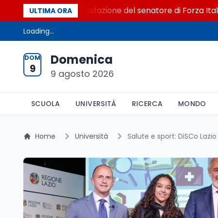
al Senato. La soddisfazione del senatore di Forza Italia, Mar
ULTIMA ORA
Loading...
Domenica
DOM
9
9 agosto 2026
SCUOLA
UNIVERSITÀ
RICERCA
MONDO
Home
Università