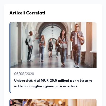
collaboro a contratto con L’Edicola e Il
Mattino di Puglia e Basilicata dove mi
occupo di politica e di economia. Per
Articoli Correlati
Edunews24 curo l’informazione politica
relativa ai temi dell’Istruzione. In
particolare, scrivendo delle attività
istituzionali con un focus sia sulle
iniziative e sui programmi dei Ministeri
dell’Istruzione e del Merito, dell’Università
e della Ricerca e della Cultura che su
quelle delle commissioni parlamentari
della Camera dei deputati e del Senato
della Repubblica. Inoltre, sono
amministratore unico di Italialab srl con
cui curo uffici stampa pubblici e privati e
06/08/2026
sviluppo programmi di valorizzazione
culturale e di promozione territoriale. In
Università: dal MUR 25,5 milioni per attrarre
passato ho collaborato con testate
in Italia i migliori giovani ricercatori
nazionali e regionali, in particolare
pugliesi, e ho scritto i volumi Il sindaco di
Tutti, edito da Il Castello editore e Dal
Rosso al Nero. Ho partecipato al volume