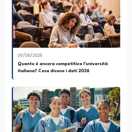
collettivo edito dalla Fondazione
Tatarella e da Giubilei Regnani editore sui
trent’anni dalla fondazione di Alleanza
nazionale. Per tre legislature sono stato
collaboratore parlamentare
occupandomi di legge di bilancio e di
politiche agroalimentari con particolare
riferimento all’export del Made in Italy e
al contrasto dell’Italian sounding,
collaborando con le Camera di
06/08/2026
commercio italiane all’estero.
Quanto è ancora competitiva l'università
Appassionato di storia, di sociologia e di
italiana? Cosa dicono i dati 2026
costume, spesso racconto all’interno
delle collaborazioni giornalistiche i
cambiamenti della società italiana e
internazionale attraverso gli usi, le
abitudini e i protagonisti che hanno
accompagnato negli anni lo sviluppo e la
crescita sociale e culturale. Pugliese di
nascita, vivo a Roma o in un ipotetico
altrove.