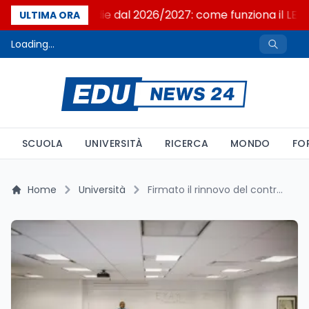
Latino alle medie dal 2026/2027: come funziona il LEL 
ULTIMA ORA
Loading...
SCUOLA
UNIVERSITÀ
RICERCA
MONDO
FO
Home
Università
Firmato il rinnovo del contratto istruzione e ricerca: tutte le novità