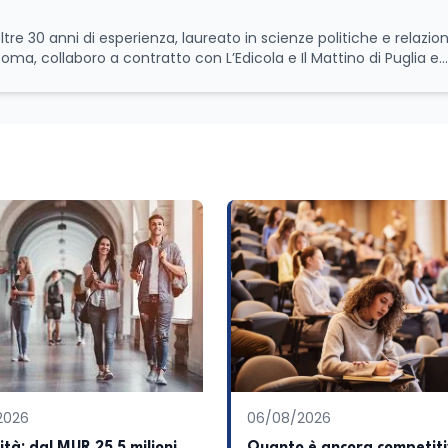
ltre 30 anni di esperienza, laureato in scienze politiche e relazion
 Roma, collaboro a contratto con L’Edicola e Il Mattino di Puglia e
itica relativa ai temi
le attività istituzionali con un focus sia sulle iniziative e sui pro
ll’Università e della Ricerca e della Cultura che su quelle delle
l Senato della Repubblica. Inoltre, sono amministratore
tampa pubblici e privati e sviluppo programmi di valorizzazione cul
a Il Castello editore e Dal Rosso al Nero. Ho partecipato al volume
 e da Giubilei Regnani editore sui trent’anni dalla fondazione di A
erimento all’export del Made in Italy e al contrasto dell’Italian s
aliane all’estero. Appassionato di storia, di sociologia e di co
zioni giornalistiche i cambiamenti della società italiana e intern
onisti che hanno accompagnato negli anni lo sviluppo e la crescita
a o in un ipotetico altrove.
2026
06/08/2026
ità: dal MUR 25,5 milioni
Quanto è ancora competit