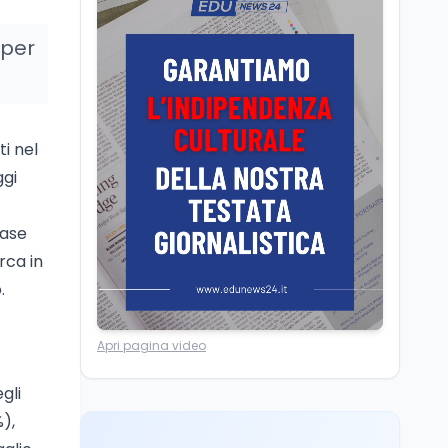
dei minatori morti a
Università statali, il
Marcinelle nel 1956
Fondo ordinario 2026
 per
sale a 9,415 miliardi, c'è
la firma della ministra
Bernini sul decreto
Tecnologia
8 ago
Il cloaking selettivo di
ti nel
Time: ads invisibili solo
per i chatbot AI
ggi
Mondo
8 ago
fase
A Nonthaburi il killer
rca in
14enne era bullizzato: la
CZ-75 era del nonno
.
Lavoro
8 ago
Apri pagina video
Riforma del calcio, si
insedia il comitato
egli
ristretto al Senato. La
soddisfazione del
),
senatore di Forza Italia,
Mondo
8 ago