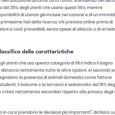
dell'abitazione durante tutto l'anno. Scendendo nel dett
ta dal 35% degli utenti che usano questi filtri, mentre
isponibilità di utenze già incluse nel canone e di un immobi
rimissime fasi della ricerca: chi prenota online prima di
zioni a costi prevedibili, senza spese di allaccio o di arred
assifica delle caratteristiche
gli utenti che usa questa categoria di filtri indica il bagno
e distacca nettamente tutte le altre opzioni. Al secondo p
 segnalano la presenza di animali domestici come fattore
tudenti. Il balcone o la terrazza è selezionato dal 18% deg
 criteri nettamente secondari rispetto alla privacy degli 
o in cui si prendono le decisioni più importanti", dichiara L