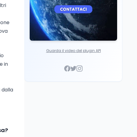
tri
ione
uova
Guarda il video del plugin API
io
e in
 dalla
sa?