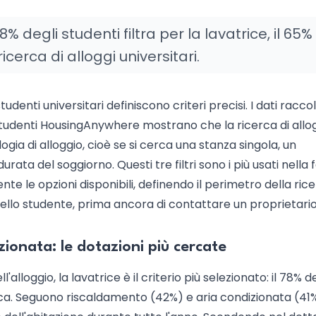
% degli studenti filtra per la lavatrice, il 65%
cerca di alloggi universitari.
denti universitari definiscono criteri precisi. I dati raccol
 studenti HousingAnywhere mostrano che la ricerca di allo
gia di alloggio, cioè se si cerca una stanza singola, un
a del soggiorno. Questi tre filtri sono i più usati nella 
te le opzioni disponibili, definendo il perimetro della rice
llo studente, prima ancora di contattare un proprietario
zionata: le dotazioni più cercate
ell'alloggio, la lavatrice è il criterio più selezionato: il 78% d
erca. Seguono riscaldamento (42%) e aria condizionata (41%