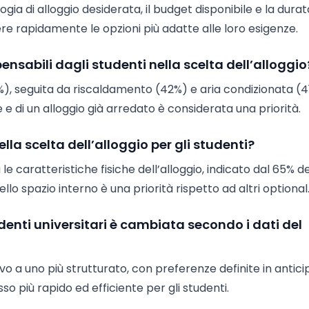
logia di alloggio desiderata, il budget disponibile e la durat
vere rapidamente le opzioni più adatte alle loro esigenze.
nsabili dagli studenti nella scelta dell’alloggio
8%), seguita da riscaldamento (42%) e aria condizionata (4
e di un alloggio già arredato è considerata una priorità.
la scelta dell’alloggio per gli studenti?
 le caratteristiche fisiche dell’alloggio, indicato dal 65% de
ello spazio interno è una priorità rispetto ad altri optional
denti universitari è cambiata secondo i dati del
o a uno più strutturato, con preferenze definite in antici
esso più rapido ed efficiente per gli studenti.