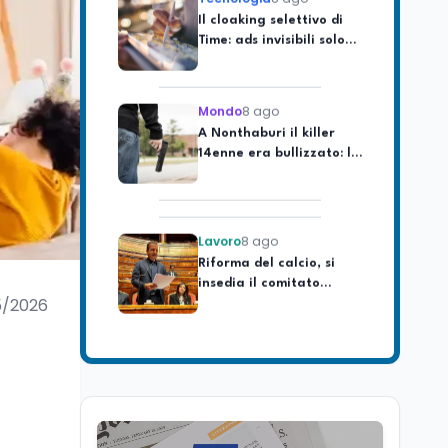
Time: ads invisibili solo
per i chatbot AI
Mondo
8 ago
A Nonthaburi il killer
14enne era bullizzato: la
CZ-75 era del nonno
Lavoro
8 ago
Riforma del calcio, si
insedia il comitato
ristretto al Senato. La
soddisfazione del
5/2026
senatore di Forza Italia,
Mondo
8 ago
Mario Occhiuto
L'8 agosto è la Giornata
europea in memoria
delle vittime del lavoro.
Istituita dal Parlamento
di Strasburgo in ricordo
Università
8 ago