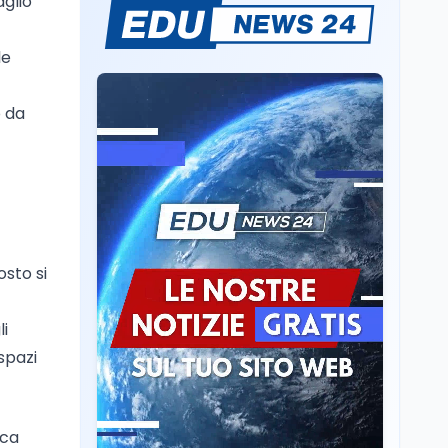
aglio
Mario Occhiuto
L'8 agosto è la Giornata
europea in memoria
le
delle vittime del lavoro.
Istituita dal Parlamento
di Strasburgo in ricordo
o da
Università
8 ago
dei minatori morti a
Università statali, il
Marcinelle nel 1956
Fondo ordinario 2026
sale a 9,415 miliardi, c'è
la firma della ministra
Bernini sul decreto
Tecnologia
8 ago
Il cloaking selettivo di
Time: ads invisibili solo
osto si
per i chatbot AI
li
Mondo
8 ago
spazi
A Nonthaburi il killer
14enne era bullizzato: la
CZ-75 era del nonno
uca