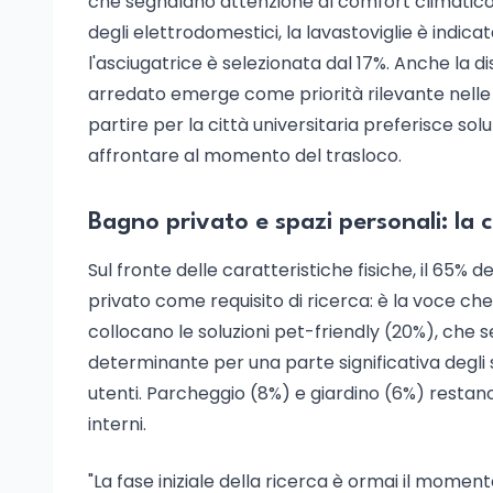
che segnalano attenzione al comfort climatico 
degli elettrodomestici, la lavastoviglie è indica
l'asciugatrice è selezionata dal 17%. Anche la d
arredato emerge come priorità rilevante nelle p
partire per la città universitaria preferisce solu
affrontare al momento del trasloco.
Bagno privato e spazi personali: la cl
Sul fronte delle caratteristiche fisiche, il 65% de
privato come requisito di ricerca: è la voce ch
collocano le soluzioni pet-friendly (20%), che
determinante per una parte significativa degli s
utenti. Parcheggio (8%) e giardino (6%) restano
interni.
"La fase iniziale della ricerca è ormai il moment