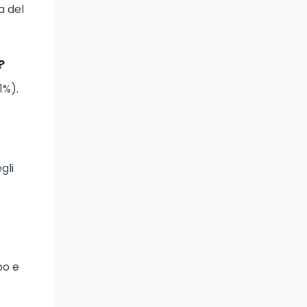
a del
?
1%).
gli
.
po e