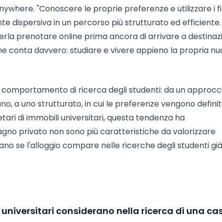
where. "Conoscere le proprie preferenze e utilizzare i fil
e dispersiva in un percorso più strutturato ed efficiente.
terla prenotare online prima ancora di arrivare a destinaz
che conta davvero: studiare e vivere appieno la propria n
 comportamento di ricerca degli studenti: da un approcc
ano, a uno strutturato, in cui le preferenze vengono definit
rietari di immobili universitari, questa tendenza ha
agno privato non sono più caratteristiche da valorizzare
ano se l'alloggio compare nelle ricerche degli studenti già
ti universitari considerano nella ricerca di una ca