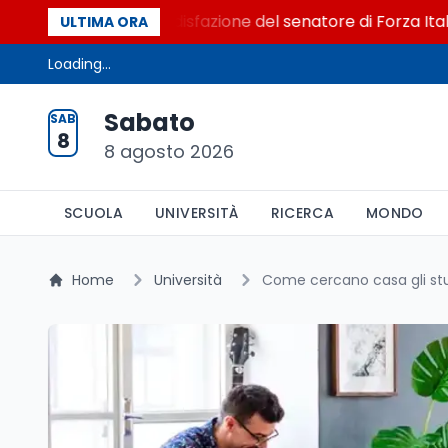
 al Senato. La soddisfazione del senatore di Forza Italia, M
ULTIMA ORA
Loading...
Sabato
SAB
8
8 agosto 2026
SCUOLA
UNIVERSITÀ
RICERCA
MONDO
Home
Università
Come cercano casa gli stud