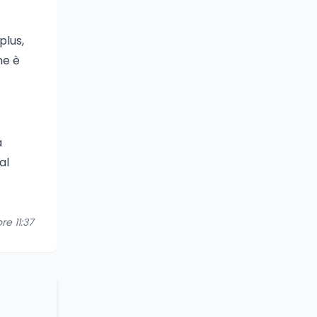
plus,
he è
a
al
re 11:37