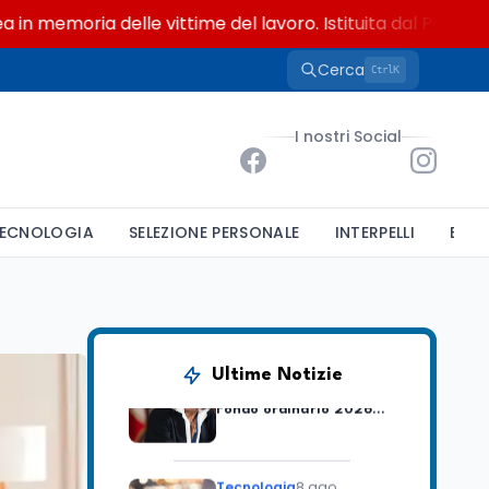
moria delle vittime del lavoro. Istituita dal Parlamento di
Cerca
K
Ctrl
Lavoro
8 ago
Riforma del calcio, si
I nostri Social
insedia il comitato
ristretto al Senato. La
soddisfazione del
senatore di Forza Italia,
Mondo
8 ago
Mario Occhiuto
ECNOLOGIA
SELEZIONE PERSONALE
INTERPELLI
BAND
L'8 agosto è la Giornata
europea in memoria
delle vittime del lavoro.
Istituita dal Parlamento
di Strasburgo in ricordo
Università
8 ago
dei minatori morti a
Università statali, il
Marcinelle nel 1956
Ultime Notizie
Fondo ordinario 2026
sale a 9,415 miliardi, c'è
la firma della ministra
Bernini sul decreto
Tecnologia
8 ago
Il cloaking selettivo di