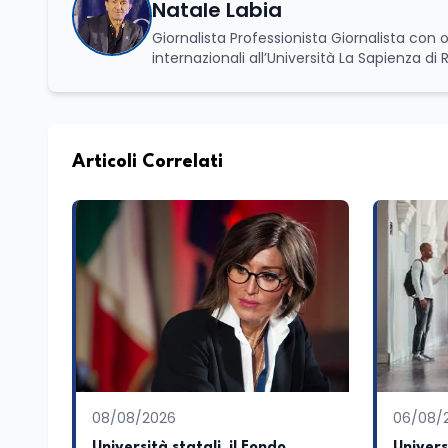
Natale Labia
Giornalista Professionista Giornalista con o
internazionali all’Università La Sapienza di
Basilicata dove mi occupo di politica e di economia. Per Edunews24 curo l’informazione pol
dell’Istruzione. In particolare, scrivendo del
dei Ministeri dell’Istruzione e del Merito, de
commissioni parlamentari della Camera dei deputati e de
unico di Italialab srl con cui curo uffici s
Articoli Correlati
di promozione territoriale. In passato ho collaborato con testate nazionali e regionali, in particolare pugliesi, e ho
scritto i volumi Il sindaco di Tutti, edito d
collettivo edito dalla Fondazione Tatarella
nazionale. Per tre legislature sono stato collaboratore parlamentare occupandomi di legge di bilancio e di
politiche agroalimentari con particolare rif
collaborando con le Camera di commercio it
spesso racconto all’interno delle collabora
attraverso gli usi, le abitudini e i protag
e culturale. Pugliese di nascita, vivo a Rom
08/08/2026
06/08/
Università statali, il Fondo
Univers