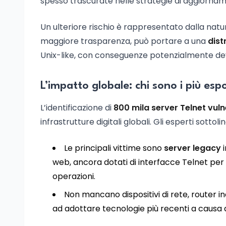
spesso trascurate nelle strategie di aggiornam
Un ulteriore rischio è rappresentato dalla nat
maggiore trasparenza, può portare a una
dist
Unix-like, con conseguenze potenzialmente de
L’impatto globale: chi sono i più esp
L’identificazione di
800 mila server Telnet vuln
infrastrutture digitali globali. Gli esperti sottol
Le principali vittime sono
server legacy
i
web, ancora dotati di interfacce Telnet per
operazioni.
Non mancano dispositivi di rete, router i
ad adottare tecnologie più recenti a causa d