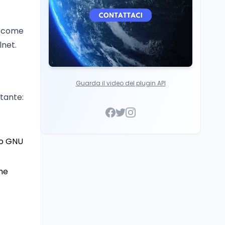
Italia
e come
lnet.
Guarda il video del plugin API
etante:
to GNU
he