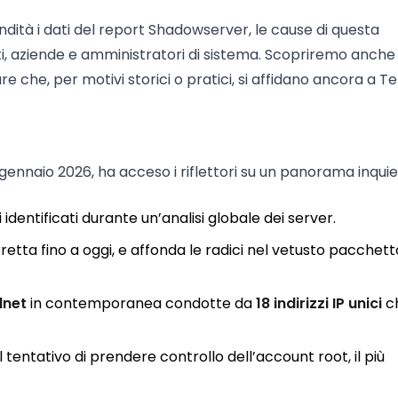
dità i dati del report Shadowserver, le cause di questa
nti, aziende e amministratori di sistema. Scopriremo anch
e che, per motivi storici o pratici, si affidano ancora a Te
 gennaio 2026, ha acceso i riflettori su un panorama inqui
 identificati durante un’analisi globale dei server.
rretta fino a oggi, e affonda le radici nel vetusto pacchet
lnet
in contemporanea condotte da
18 indirizzi IP unici
c
l tentativo di prendere controllo dell’account root, il più