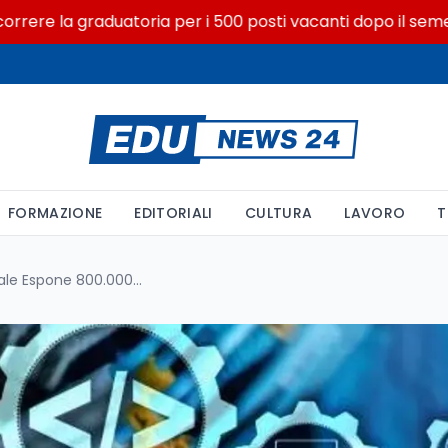
 la graduatoria per i 500 posti vacanti dopo il semestre fil
FORMAZIONE
EDITORIALI
CULTURA
LAVORO
T
Telnet: Una Falla Decennale Espone 800.000 Server Al Rischio Globale. Attacchi In Corso Mentre La Sicurezza Vacilla