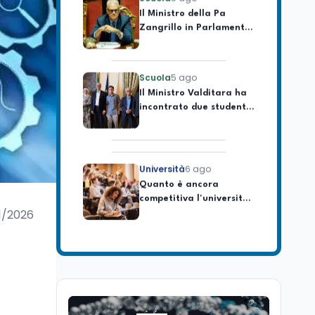
Zangrillo in Parlamento:
"12 miliardi per l'edilizia
e la sicurezza delle
scuole con risorse Pnrr"
Scuola
5 ago
Il Ministro Valditara ha
incontrato due studenti
palestinesi giunti da
Gaza che hanno
superato la Maturità in
Italia
Università
6 ago
Quanto è ancora
competitiva l'università
italiana? Cosa dicono i
dati 2026
1/2026
Università
5 ago
Consiglio di Stato:
scorrere la graduatoria
per i 500 posti vacanti
dopo il semestre filtro
Lavoro
5 ago