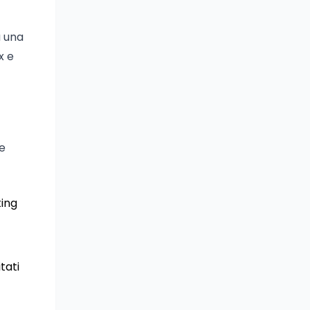
a una
x e
le
ting
tati