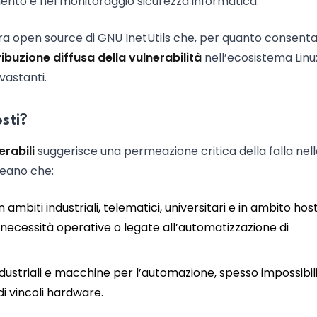
ento e nel monitoraggio sicurezza informatica.
ura open source di GNU InetUtils che, per quanto consent
ribuzione diffusa della vulnerabilità
nell’ecosistema Linu
vastanti.
osti?
erabili
suggerisce una permeazione critica della falla nel
ineano che:
n ambiti industriali, telematici, universitari e in ambito hos
 necessità operative o legate all’automatizzazione di
ndustriali e macchine per l’automazione, spesso impossibili
i vincoli hardware.