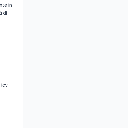
te in
à di
licy