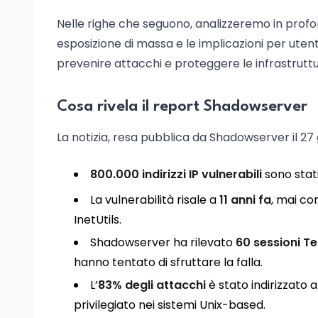
Nelle righe che seguono, analizzeremo in profon
esposizione di massa e le implicazioni per ute
prevenire attacchi e proteggere le infrastruttur
Cosa rivela il report Shadowserver
La notizia, resa pubblica da Shadowserver il 27
800.000 indirizzi IP vulnerabili
sono stati
La vulnerabilità risale a
11 anni fa
, mai co
InetUtils.
Shadowserver ha rilevato
60 sessioni Te
hanno tentato di sfruttare la falla.
L’
83% degli attacchi
è stato indirizzato a
privilegiato nei sistemi Unix-based.