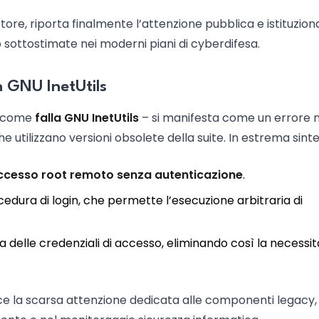
tore, riporta finalmente l’attenzione pubblica e istituzion
 sottostimate nei moderni piani di cyberdifesa.
in GNU InetUtils
ta come
falla GNU InetUtils
– si manifesta come un errore n
 utilizzano versioni obsolete della suite. In estrema sinte
ccesso root remoto senza autenticazione
.
ocedura di login, che permette l’esecuzione arbitraria di
delle credenziali di accesso, eliminando così la necessit
lice la scarsa attenzione dedicata alle componenti legacy,