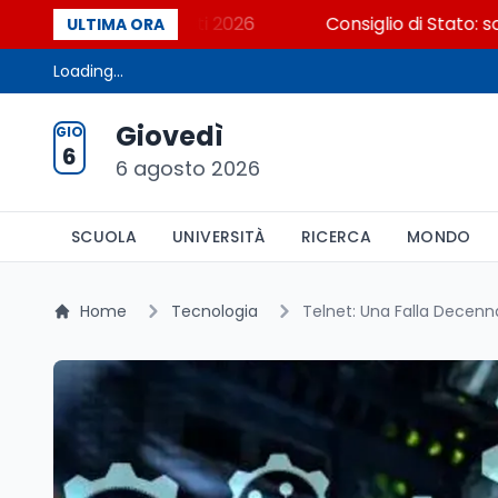
Cosa dicono i dati 2026
Consiglio di Stato: scorrere
ULTIMA ORA
Loading...
Giovedì
GIO
6
6 agosto 2026
SCUOLA
UNIVERSITÀ
RICERCA
MONDO
Home
Tecnologia