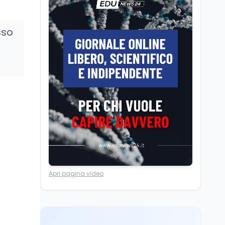
Volontariato, firmata
l’intesa triennale tra
Ministero del Lavoro e
sso
CSVnet ETS
Scuola
5 ago
Il Ministro della Pa
Zangrillo in Parlamento:
"12 miliardi per l'edilizia
e la sicurezza delle
scuole con risorse Pnrr"
Scuola
5 ago
Il Ministro Valditara ha
incontrato due studenti
palestinesi giunti da
Gaza che hanno
superato la Maturità in
Università
6 ago
Italia
Apri pagina video
Quanto è ancora
competitiva l'università
italiana? Cosa dicono i
dati 2026
Università
5 ago