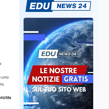
Consiglio di Stato:
scorrere la graduatoria
per i 500 posti vacanti
dopo il semestre filtro
Lavoro
5 ago
Volontariato, firmata
l’intesa triennale tra
Ministero del Lavoro e
CSVnet ETS
Scuola
5 ago
Il Ministro della Pa
e
Zangrillo in Parlamento:
"12 miliardi per l'edilizia
e la sicurezza delle
a una
scuole con risorse Pnrr"
Scuola
5 ago
ma,
Il Ministro Valditara ha
incontrato due studenti
palestinesi giunti da
tUtils
Gaza che hanno
superato la Maturità in