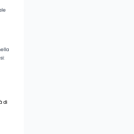
ale
ella
si:
à di