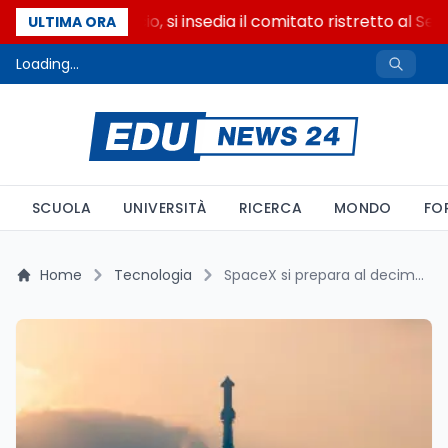
Riforma del calcio, si insedia il comitato ristretto al Sen
ULTIMA ORA
Loading...
SCUOLA
UNIVERSITÀ
RICERCA
MONDO
FO
Home
Tecnologia
SpaceX si prepara al decimo test di Starship: una nuova sfida verso Marte e la Luna