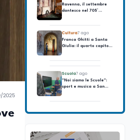
dantesco nel 705°
longevo dell’Italia
anniversario della morte
repubblicana
del Sommo Poeta
Cultura
7 ago
Franca Ghitti a Santa
Giulia: il quarto capitolo
dei Palcoscenici
Scuola
7 ago
“Noi siamo le Scuole”:
sport e musica a San
Miniato, STEM a Lerici
con il progetto del Mim
0/2025
Mondo
7 ago
Sparatoria a Bangkok:
ove
studente 14enne uccide
5 insegnanti e i nonni
Editoriali
7 ago