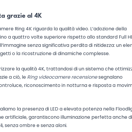
lta grazie al 4K
mere Ring 4K riguarda la qualità video. L’adozione della
 fino a quattro volte superiore rispetto allo standard Full H
’immagine senza significativa perdita di nitidezza: un el
ggetti o la ricostruzione di dinamiche complesse.
rizzare la qualità 4K, trattandosi di un sistema che ottimiz
zie a ciò, le
Ring videocamere recensione
segnalano
 controluce, riconoscimento in notturna e risposta a movi
naliamo la presenza di LED a elevata potenza nella Floodli
e artificiale, garantiscono illuminazione perfetta anche d
li, senza ombre e senza aloni.