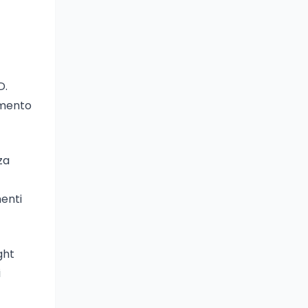
D.
emento
za
menti
ght
i