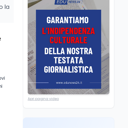
Camere in ferie,
o la
riapertura il 9
settembre tra legge
elettorale e Rai. La
premier Meloni attesa a
Cultura
7 ago
Bari il 4 settembre per
Ravenna, il settembre
e
celebrare il governo più
dantesco nel 705°
longevo dell’Italia
anniversario della morte
repubblicana
del Sommo Poeta
Cultura
7 ago
Franca Ghitti a Santa
Giulia: il quarto capitolo
ovi
dei Palcoscenici
ni
Scuola
7 ago
Apri pagina video
“Noi siamo le Scuole”:
sport e musica a San
Miniato, STEM a Lerici
con il progetto del Mim
Mondo
7 ago