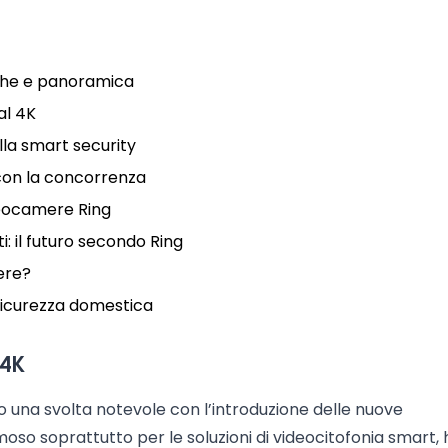
niche e panoramica
 al 4K
ella smart security
 con la concorrenza
deocamere Ring
: il futuro secondo Ring
ere?
 sicurezza domestica
 4K
o una svolta notevole con l’introduzione delle nuove
oso soprattutto per le soluzioni di videocitofonia smart, 