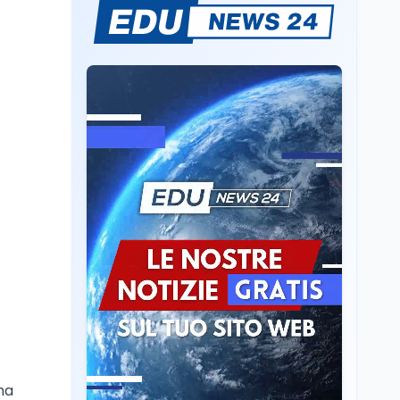
Sparatoria a Bangkok:
studente 14enne uccide
5 insegnanti e i nonni
Editoriali
7 ago
Camere in ferie,
riapertura il 9
settembre tra legge
elettorale e Rai. La
premier Meloni attesa a
Cultura
7 ago
Bari il 4 settembre per
Ravenna, il settembre
celebrare il governo più
dantesco nel 705°
longevo dell’Italia
anniversario della morte
repubblicana
del Sommo Poeta
Cultura
7 ago
Franca Ghitti a Santa
Giulia: il quarto capitolo
dei Palcoscenici
ha