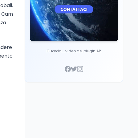
obali.
ht Cam
nza
ndere
Guarda il video del plugin API
imento