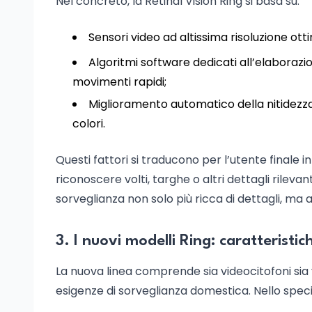
Nel concreto, la Retinal Vision Ring si basa su:
Sensori video ad altissima risoluzione ott
Algoritmi software dedicati all’elaborazi
movimenti rapidi;
Miglioramento automatico della nitidezza
colori.
Questi fattori si traducono per l’utente finale
riconoscere volti, targhe o altri dettagli rilevant
sorveglianza non solo più ricca di dettagli, ma 
3. I nuovi modelli Ring: caratterist
La nuova linea comprende sia videocitofoni sia 
esigenze di sorveglianza domestica. Nello speci