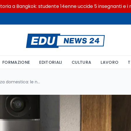
 Bangkok: studente 14enne uccide 5 insegnanti e i nonni
FORMAZIONE
EDITORIALI
CULTURA
LAVORO
T
Ring rivoluziona la sicurezza domestica: le nuove videocamere Retinal 4K alzano lo standard