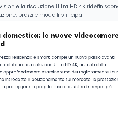
sion e la risoluzione Ultra HD 4K ridefiniscon
ione, prezzi e modelli principali
za domestica: le nuove videocamer
rd
icurezza residenziale smart, compie un nuovo passo avanti
itofoni con risoluzione Ultra HD 4K, animati dalla
questo approfondimento esamineremo dettagliatamente i nu
he introdotte, il posizionamento sul mercato, le prestazio
sati a proteggere la propria casa con sistemi sempre più