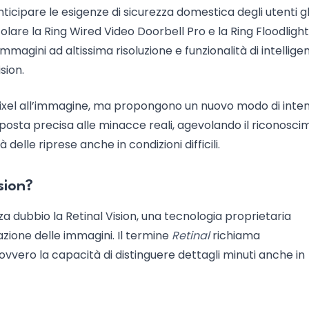
ticipare le esigenze di sicurezza domestica degli utenti gl
icolare la Ring Wired Video Doorbell Pro e la Ring Floodlig
magini ad altissima risoluzione e funzionalità di intellige
sion.
 pixel all’immagine, ma propongono un nuovo modo di inte
risposta precisa alle minacce reali, agevolando il riconosc
à delle riprese anche in condizioni difficili.
sion?
nza dubbio la Retinal Vision, una tecnologia proprietaria
azione delle immagini. Il termine
Retinal
richiama
ovvero la capacità di distinguere dettagli minuti anche in