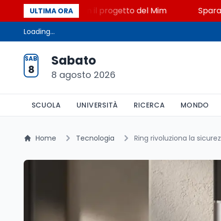
 STEM a Lerici con il progetto del Mim
Sparatoria a
ULTIMA ORA
Loading...
Sabato
SAB
8
8 agosto 2026
SCUOLA
UNIVERSITÀ
RICERCA
MONDO
Home
Tecnologia