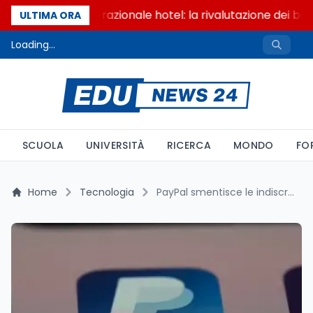
Passaggio generazionale hotel: la rivalutazione dei beni
ULTIMA ORA
Loading...
SCUOLA
UNIVERSITÀ
RICERCA
MONDO
FO
Home
Tecnologia
PayPal smentisce le indiscrezioni su una possibile vendita: nessun accordo con Stripe all’orizzonte