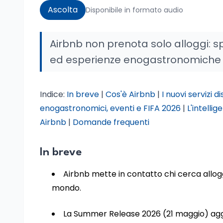
Ascolta
Disponibile in formato audio
Airbnb non prenota solo alloggi: s
ed esperienze enogastronomiche n
Indice:
In breve
|
Cos'è Airbnb
|
I nuovi servizi d
enogastronomici, eventi e FIFA 2026
|
L'intellig
Airbnb
|
Domande frequenti
In breve
Airbnb mette in contatto chi cerca alloggi
mondo.
La Summer Release 2026 (21 maggio) aggi