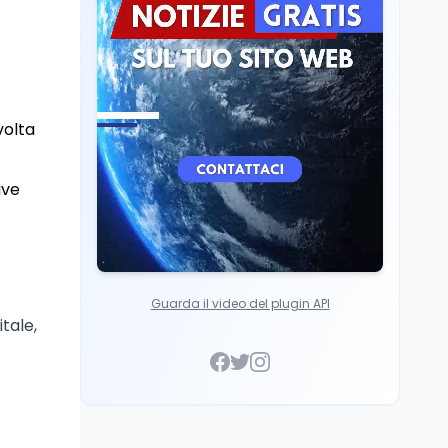
Cultura
6 ago
Francesco Guccini si è
spento a Pàvana: addio
al Maestrone
volta
ive
Guarda il video del plugin API
tale,