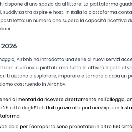
hi dispone di uno spazio da affittare. La piattaforma gua
suddivisa tra ospite e host. In Italia la piattaforma conta
i posti letto: un numero che supera la capacità ricettiva d
ioni.
el 2026
ggio, Airbnb ha introdotto una serie di nuovi servizi acces
trare in un'unica piattaforma tutte le attività legate al vi
iori ti aiutano a esplorare, imparare e tornare a casa un p
stiamo costruendo in Airbnb».
generi alimentari da ricevere direttamente nell'alloggio, 
re 25 città degli Stati Uniti grazie alla partnership con Inst
attaforma.
ivati da e per l'aeroporto sono prenotabili in oltre 160 città