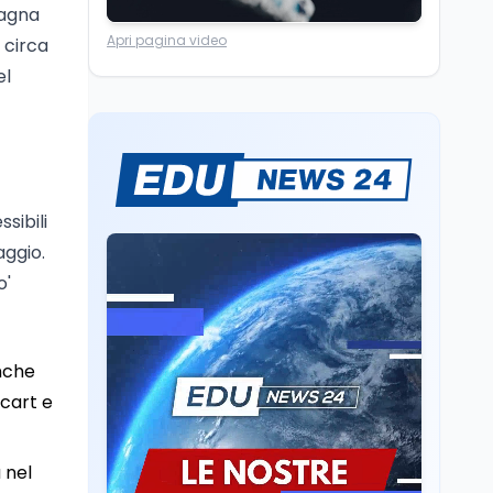
dagna
Ricerca
6 ago
Apri pagina video
 circa
Un secolo di Warburg: il
farmaco anti-tumore
el
che accende la glicolisi
Ricerca
6 ago
Il rivelatore che 'vede' i
reattori spenti
attraverso 400 metri di
sibili
roccia
aggio.
Scuola
6 ago
o'
Posizioni economiche
ATA: la matematica
degli arretrati fino a
4.150 euro
anche
Cultura
6 ago
acart e
Spesa culturale in
Lombardia da record,
ma la voragine Nord-
 nel
Sud triplica