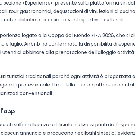
 la sezione «Esperienze», presente sulla piattaforma sin dal
ali: tour gastronomici, degustazioni di vini, lezioni di cucin
i naturalistiche e accessi a eventi sportivi e culturali.
sperienze legate alla Coppa del Mondo FIFA 2026, che si d
gno e luglio. Airbnb ha confermato la disponibilità di esper
 utenti di abbinare alla prenotazione dell'alloggio attività
uiti turistici tradizionali perché ogni attività è progettata 
genzia professionale. Il modello punta a offrire un contat
ganizzati convenzionali.
ll'app
i sull'intelligenza artificiale in diversi punti dell'esperi
di ciascun annuncio e producono riepiloghi sintetici, evide