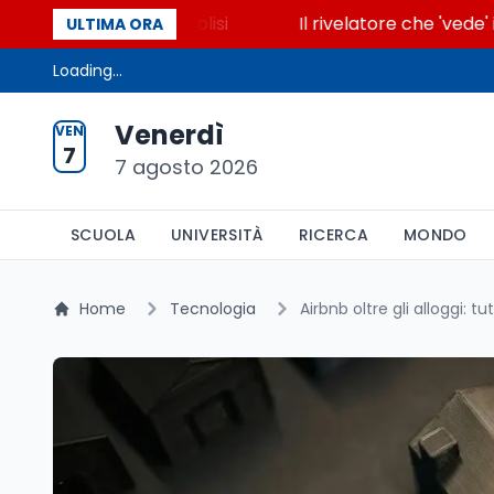
ccende la glicolisi
Il rivelatore che 'vede' i reatt
ULTIMA ORA
Loading...
Venerdì
VEN
7
7 agosto 2026
SCUOLA
UNIVERSITÀ
RICERCA
MONDO
Home
Tecnologia