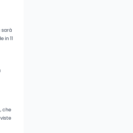
à sarà
e in 11
a
e, che
viste