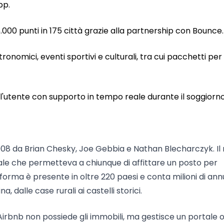
pp.
15.000 punti in 175 città grazie alla partnership con Bounce.
nomici, eventi sportivi e culturali, tra cui pacchetti per 
l'utente con supporto in tempo reale durante il soggiorno
2008 da Brian Chesky, Joe Gebbia e Nathan Blecharczyk. I
iziale che permetteva a chiunque di affittare un posto per
forma è presente in oltre 220 paesi e conta milioni di ann
a, dalle case rurali ai castelli storici.
 Airbnb non possiede gli immobili, ma gestisce un portale o