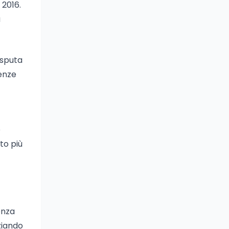
 2016.
a
isputa
ienze
e
to più
enza
nziando