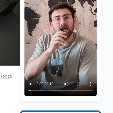
Ricerca
6 ago
Un secolo di Warburg: il
farmaco anti-tumore
che accende la glicolisi
5/2026
Ricerca
6 ago
Il rivelatore che 'vede' i
reattori spenti
attraverso 400 metri di
roccia
Scuola
6 ago