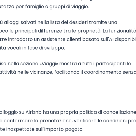
uatezza per famiglie o gruppi di viaggio.
lloggi salvati nella lista dei desideri tramite una
co le principali differenze tra le proprietà. La funzionalit
tre introdotto un assistente clienti basato sull'AI disponibil
à vocali in fase di sviluppo.
a nella sezione «Viaggi» mostra a tutti i partecipanti le
attività nelle vicinanze, facilitando il coordinamento senz
 alloggio su Airbnb ha una propria politica di cancellazion
di confermare la prenotazione, verificare le condizioni pre
ute inaspettate sull'importo pagato.