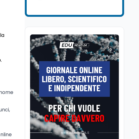
Ricerca
6 ago
Il rivelatore che 'vede' i
reattori spenti
attraverso 400 metri di
roccia
la
Scuola
6 ago
Posizioni economiche
ATA: la matematica
.
degli arretrati fino a
4.150 euro
Cultura
6 ago
Spesa culturale in
Lombardia da record,
l nome
ma la voragine Nord-
Sud triplica
unci,
Cultura
6 ago
Francesco Guccini si è
spento a Pàvana: addio
al Maestrone
nline