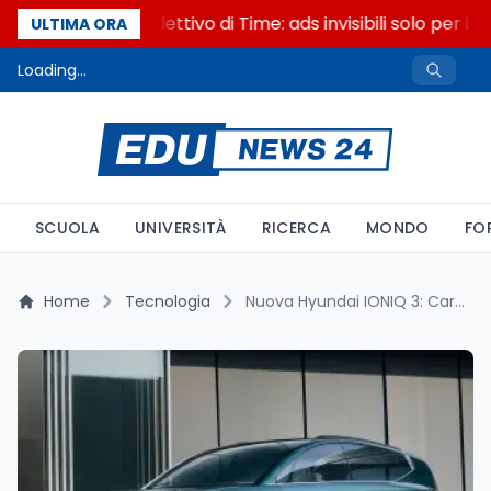
Il cloaking selettivo di Time: ads invisibili solo per i c
ULTIMA ORA
Loading...
SCUOLA
UNIVERSITÀ
RICERCA
MONDO
FO
Home
Tecnologia
Nuova Hyundai IONIQ 3: CarPlay Ultra e Autonomia da Record nella Compatta del Futuro