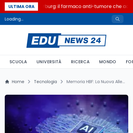
Un secolo di Warburg: il farmaco anti-tumore che accend
ULTIMA ORA
Loading...
SCUOLA
UNIVERSITÀ
RICERCA
MONDO
FO
Home
Tecnologia
Memoria HBF: La Nuova Alleanza tra SK hynix e SanDisk Rivoluziona le Infrastrutture AI