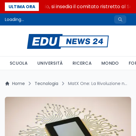
Riforma del calcio, si insedia il comitato ristretto al Sen
ULTIMA ORA
Loading...
SCUOLA
UNIVERSITÀ
RICERCA
MONDO
FO
Home
Tecnologia
MatX One: La Rivoluzione nei Chip per l’Intelligenza Artificiale Potrebbe Sfidare il Dominio NVIDIA