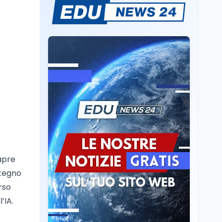
Mondo
8 ago
Mario Occhiuto
L'8 agosto è la Giornata
europea in memoria
delle vittime del lavoro.
Istituita dal Parlamento
di Strasburgo in ricordo
Università
8 ago
dei minatori morti a
Università statali, il
Marcinelle nel 1956
Fondo ordinario 2026
sale a 9,415 miliardi, c'è
la firma della ministra
Bernini sul decreto
Tecnologia
8 ago
Il cloaking selettivo di
Time: ads invisibili solo
per i chatbot AI
 apre
Mondo
8 ago
stegno
A Nonthaburi il killer
rso
14enne era bullizzato: la
’IA.
CZ-75 era del nonno