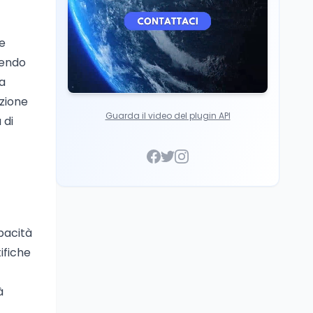
le
dendo
la
azione
Guarda il video del plugin API
 di
apacità
tifiche
à