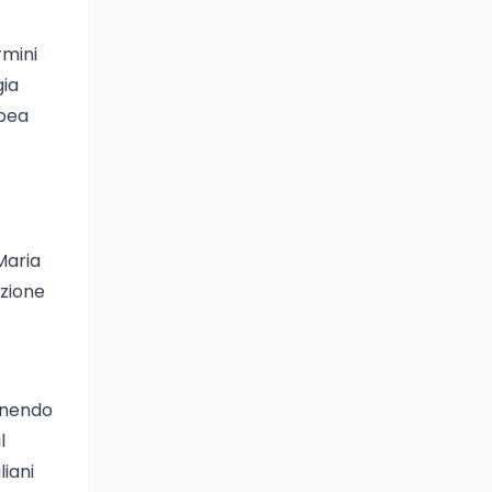
rmini
gia
opea
Maria
azione
ponendo
l
liani