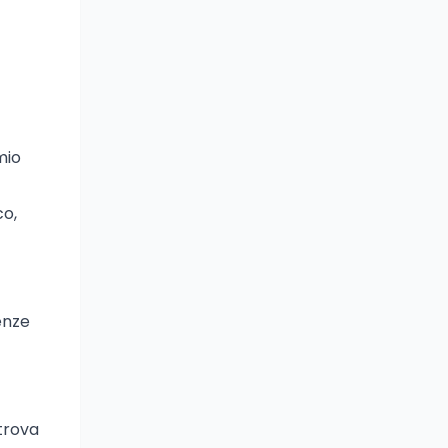
mio
co,
tenze
trova