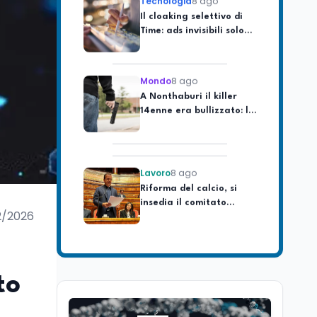
Time: ads invisibili solo
per i chatbot AI
Mondo
8 ago
A Nonthaburi il killer
14enne era bullizzato: la
CZ-75 era del nonno
Lavoro
8 ago
Riforma del calcio, si
insedia il comitato
ristretto al Senato. La
2/2026
soddisfazione del
senatore di Forza Italia,
Mondo
8 ago
Mario Occhiuto
L'8 agosto è la Giornata
europea in memoria
to
delle vittime del lavoro.
Istituita dal Parlamento
di Strasburgo in ricordo
Università
8 ago