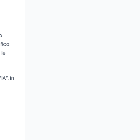
o
fica
 le
IA”, in