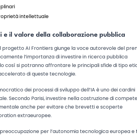
plinari
roprietà intellettuale
si e il valore della collaborazione pubblica
il progetto AI Frontiers giunge la voce autorevole del pre
licamente l’importanza di investire in ricerca pubblica
lo così si potranno affrontare le principali sfide di tipo eti
accelerato di queste tecnologie.
ocratico dei processi di sviluppo dell’IA è uno dei cardini
ciale. Secondo Parisi, investire nella costruzione di compe
amentale anche per evitare che brevetti e scoperte
poration extraeuropee.
e preoccupazione per l’autonomia tecnologica europea e 