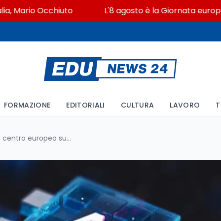
Mario Occhiuto
L'8 agosto è la Giornata europea in m
FORMAZIONE
EDITORIALI
CULTURA
LAVORO
T
L'Italia in prima linea per il centro europeo sull'intelligenza artificiale: sostegno al progetto AI Frontiers