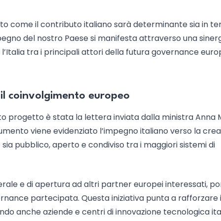
to come il contributo italiano sarà determinante sia in te
pegno del nostro Paese si manifesta attraverso una siner
l’Italia tra i principali attori della futura governance eur
e il coinvolgimento europeo
 progetto è stata la lettera inviata dalla ministra Anna 
ocumento viene evidenziato l’impegno italiano verso la cre
 sia pubblico, aperto e condiviso tra i maggiori sistemi di
terale e di apertura ad altri partner europei interessati, 
ernance partecipata. Questa iniziativa punta a rafforzare i
endo anche aziende e centri di innovazione tecnologica ita