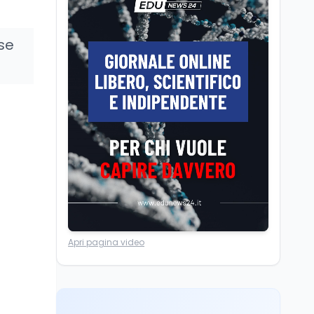
dei minatori morti a
Università statali, il
Marcinelle nel 1956
Fondo ordinario 2026
sse
sale a 9,415 miliardi, c'è
la firma della ministra
Bernini sul decreto
Tecnologia
8 ago
Il cloaking selettivo di
Time: ads invisibili solo
per i chatbot AI
Mondo
8 ago
A Nonthaburi il killer
14enne era bullizzato: la
CZ-75 era del nonno
Lavoro
8 ago
Apri pagina video
Riforma del calcio, si
insedia il comitato
ristretto al Senato. La
soddisfazione del
senatore di Forza Italia,