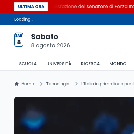
o al Senato. La soddisfazione del senatore di Forza Italia, 
ULTIMA ORA
Loading...
Sabato
SAB
8
8 agosto 2026
SCUOLA
UNIVERSITÀ
RICERCA
MONDO
Home
Tecnologia