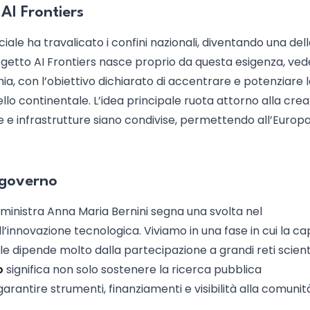
 AI Frontiers
ificiale ha travalicato i confini nazionali, diventando una del
rogetto AI Frontiers nasce proprio da questa esigenza, ve
nia, con l’obiettivo dichiarato di accentrare e potenziare 
ivello continentale. L’idea principale ruota attorno alla cre
e infrastrutture siano condivise, permettendo all’Europa
el governo
 ministra Anna Maria Bernini segna una svolta nel
ll’innovazione tecnologica. Viviamo in una fase in cui la c
iciale dipende molto dalla partecipazione a grandi reti scien
o
significa non solo sostenere la ricerca pubblica
 garantire strumenti, finanziamenti e visibilità alla comunit