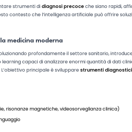
ntare strumenti di
diagnosi precoce
che siano rapidi, affi
sto contesto che l’intelligenza artificiale può offrire soluz
 nella medicina moderna
voluzionando profondamente il settore sanitario, introdu
arning capaci di analizzare enormi quantità di dati clinic
 L’obiettivo principale è sviluppare
strumenti diagnostici
ie, risonanze magnetiche, videosorveglianza clinica)
inguaggio