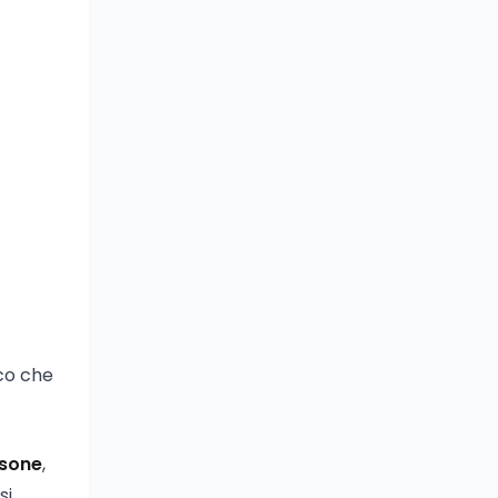
ico che
rsone
,
si