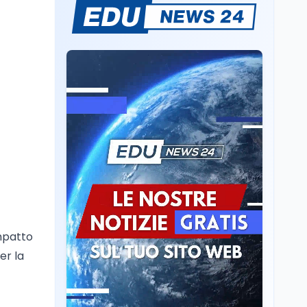
L'8 agosto è la Giornata
europea in memoria
delle vittime del lavoro.
Istituita dal Parlamento
di Strasburgo in ricordo
Università
8 ago
dei minatori morti a
Università statali, il
Marcinelle nel 1956
Fondo ordinario 2026
sale a 9,415 miliardi, c'è
la firma della ministra
Bernini sul decreto
Tecnologia
8 ago
Il cloaking selettivo di
Time: ads invisibili solo
per i chatbot AI
Mondo
8 ago
impatto
A Nonthaburi il killer
er la
14enne era bullizzato: la
CZ-75 era del nonno