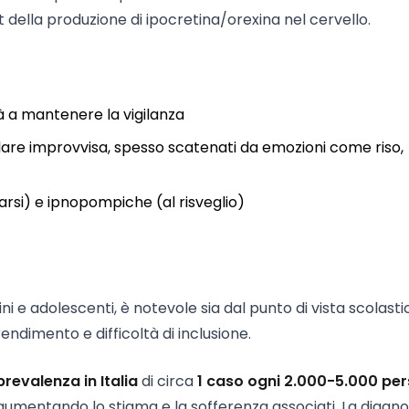
 della produzione di ipocretina/orexina nel cervello.
à a mantenere la vigilanza
lare improvvisa, spesso scatenati da emozioni come riso,
arsi) e ipnopompiche (al risveglio)
i e adolescenti, è notevole sia dal punto di vista scolast
ndimento e difficoltà di inclusione.
prevalenza in Italia
di circa
1 caso ogni 2.000-5.000 pe
aumentando lo stigma e la sofferenza associati. La diagno