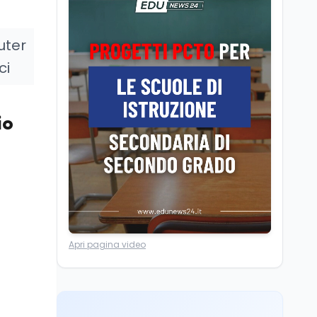
Università statali, il
Marcinelle nel 1956
Fondo ordinario 2026
sale a 9,415 miliardi, c'è
uter
la firma della ministra
ci
Bernini sul decreto
Tecnologia
8 ago
Il cloaking selettivo di
Time: ads invisibili solo
per i chatbot AI
io
Mondo
8 ago
A Nonthaburi il killer
14enne era bullizzato: la
CZ-75 era del nonno
Lavoro
8 ago
Apri pagina video
Riforma del calcio, si
insedia il comitato
ristretto al Senato. La
soddisfazione del
senatore di Forza Italia,
Mondo
8 ago
Mario Occhiuto