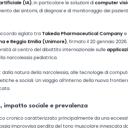
artificiale (IA)
, in particolare le soluzioni di
computer vis
ento dei sintomi, di diagnosi e di monitoraggio dei pazient
accordo siglato tra
Takeda Pharmaceutical Company
e 
ena e Reggio Emilia (Unimore)
, firmato il 20 gennaio 2026
ità al centro del dibattito internazionale sulle
applicazi
ella narcolessia pediatrica.
 dalla natura della narcolessia, alle tecnologie di comput
 etiche e sociali. Un viaggio all’interno della nuova frontier
cata.
mi, impatto sociale e prevalenza
ico cronico caratterizzato principalmente da una eccess
 ossia improvvisa perdita del tono muscolare innescata da