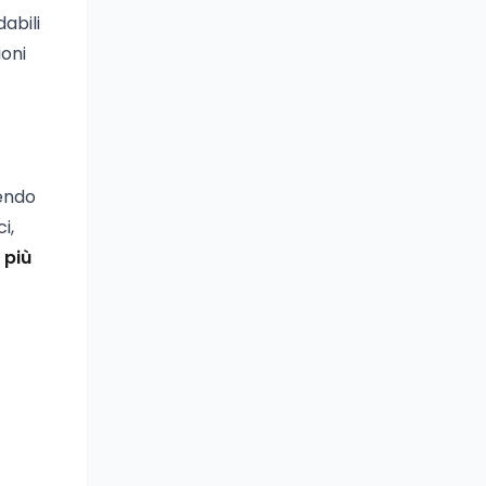
dabili
ioni
cendo
i,
 più