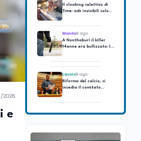
Time: ads invisibili solo
per i chatbot AI
Mondo
8 ago
A Nonthaburi il killer
14enne era bullizzato: la
CZ-75 era del nonno
Lavoro
8 ago
Riforma del calcio, si
insedia il comitato
ristretto al Senato. La
soddisfazione del
1/2026
senatore di Forza Italia,
Mondo
8 ago
Mario Occhiuto
L'8 agosto è la Giornata
i e
europea in memoria
delle vittime del lavoro.
Istituita dal Parlamento
di Strasburgo in ricordo
Università
8 ago
dei minatori morti a