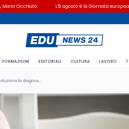
io Occhiuto
L'8 agosto è la Giornata europea in memo
FORMAZIONE
EDITORIALI
CULTURA
LAVORO
T
L'intelligenza artificiale rivoluziona la diagnosi e il monitoraggio della narcolessia a Modena: nuove prospettive per bambini e famiglie