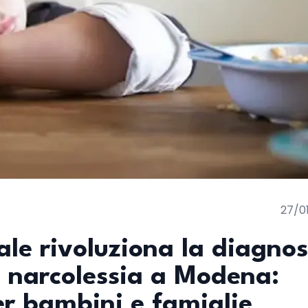
27/0
iale rivoluziona la diagnos
a narcolessia a Modena:
r bambini e famiglie