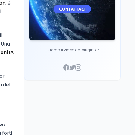
ion
, è
i
il
. Una
Guarda il video del plugin API
oni IA
er
a del
iva
 forti