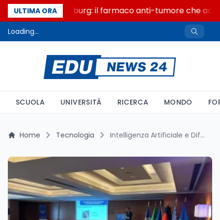
Un secolo di Warburg: il farmaco anti-tumore che accende
ULTIMA ORA
Loading...
SCUOLA
UNIVERSITÀ
RICERCA
MONDO
FO
Home
Tecnologia
Intelligenza Artificiale e Difesa: Come il NATO CA2X2 Forum 2025 Rivoluziona le Simulazioni Militari