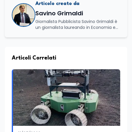
Articolo creato da
Savino Grimaldi
Giornalista Pubblicista Savino Grimaldi è
un giornalista laureando in Economia e
Commercio, con una solida esperienza
maturata nel settore della formazione.
Da anni lavora con competenza
nell’ambito della formazione
professionale, distinguendosi per una
Articoli Correlati
conoscenza approfondita delle politiche
attive del lavoro e delle dinamiche che
legano istruzione, occupazione e
sviluppo delle competenze. Alla
preparazione economica e professionale
affianca una grande passione per la
lettura e per il giornalismo, che ne
arricchiscono il profilo umano e
culturale. Spazia con disinvoltura tra
diverse tematiche, offrendo sempre il
proprio punto di vista con equilibrio,
sensibilità e spirito critico.