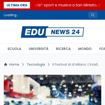
“Noi siamo le Scuole”: sport e musica a San Miniato, STEM
ULTIMA ORA
Loading...
SCUOLA
UNIVERSITÀ
RICERCA
MONDO
FO
Home
Tecnologia
Il Festival AI di Milano: L'Intelligenza Artificiale Trasforma le Imprese e il Futuro del Business