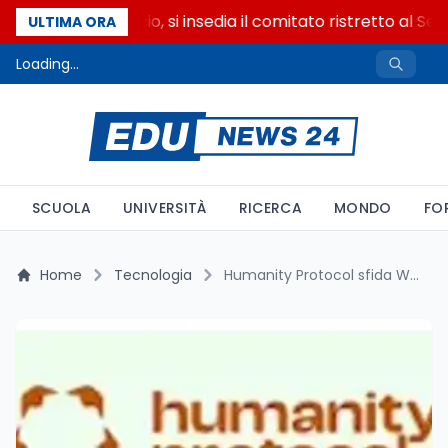
Riforma del calcio, si insedia il comitato ristretto al Sen
ULTIMA ORA
Loading...
SCUOLA
UNIVERSITÀ
RICERCA
MONDO
FO
Home
Tecnologia
Humanity Protocol sfida Worldcoin: verso una nuova identità digitale Web3 senza scanner dell’iride