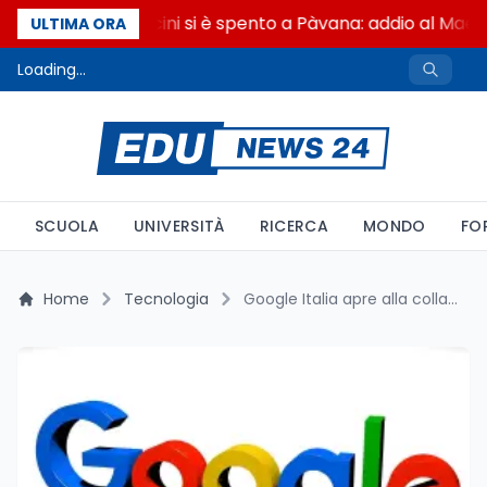
Francesco Guccini si è spento a Pàvana: addio al Maest
ULTIMA ORA
Loading...
SCUOLA
UNIVERSITÀ
RICERCA
MONDO
FO
Home
Tecnologia
Google Italia apre alla collaborazione con la Commissione AI: nuove sfide e opportunità per l’informazione digitale