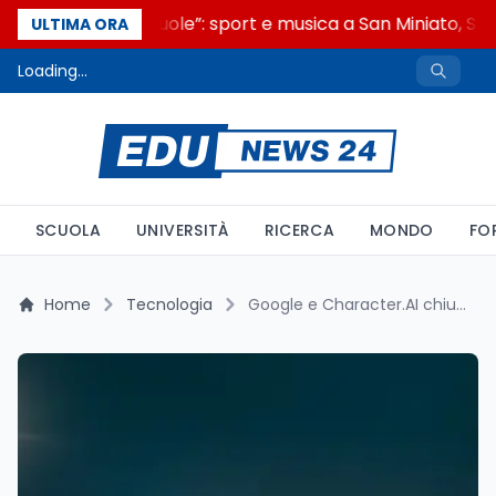
“Noi siamo le Scuole”: sport e musica a San Miniato, STEM
ULTIMA ORA
Loading...
SCUOLA
UNIVERSITÀ
RICERCA
MONDO
FO
Home
Tecnologia
Google e Character.AI chiudono le cause sui danni dei chatbot ai minori: un nuovo scenario per la tutela online