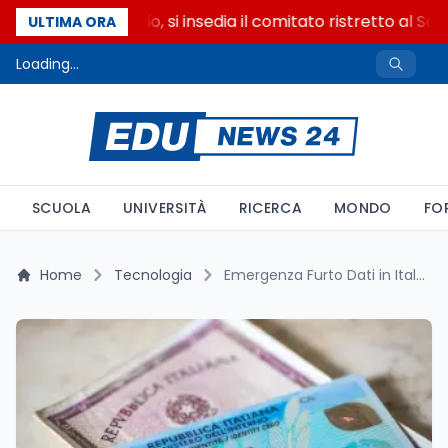
Riforma del calcio, si insedia il comitato ristretto al Sen
ULTIMA ORA
Loading...
SCUOLA
UNIVERSITÀ
RICERCA
MONDO
FO
Home
Tecnologia
Emergenza Furto Dati in Italia: Documenti d’Identità di Viaggiatori Venduti sul Dark Web dopo Soggiorni in Hotel