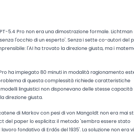
 GPT-5.4 Pro non era una dimostrazione formale. Lichtman 
 senza l'occhio di un esperto'. Senza i sette co-autori del 
rensibile: l'AI ha trovato la direzione giusta, ma i matem
Pro ha impiegato 80 minuti in modalità ragionamento est
problema di questa complessità richiede caratteristiche
 modelli linguistici non disponevano delle stesse capacità
a direzione giusta.
e catene di Markov con pesi di von Mangoldt non era mai s
ct del paper lo esplicita: il metodo 'sembra essere stato
lavoro fondativo di Erdős del 1935'. La soluzione non era vi