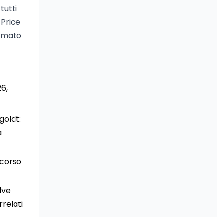
tutti
 Price
iamato
26,
goldt:
a
rcorso
lve
relati