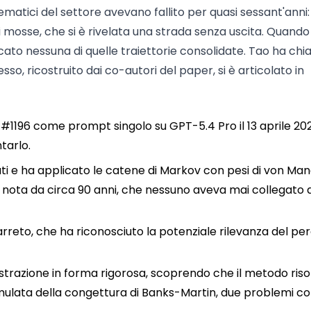
atici del settore avevano fallito per quasi sessant'anni: 
 mosse, che si è rivelata una strada senza uscita. Quando
ato nessuna di quelle traiettorie consolidate. Tao ha ch
sso, ricostruito dai co-autori del paper, si è articolato in
 #1196 come prompt singolo su GPT-5.4 Pro il 13 aprile 20
tarlo.
ti e ha applicato le catene di Markov con pesi di von Man
i nota da circa 90 anni, che nessuno aveva mai collegato 
Barreto, che ha riconosciuto la potenziale rilevanza del pe
ostrazione in forma rigorosa, scoprendo che il metodo riso
mulata della congettura di Banks-Martin, due problemi cor