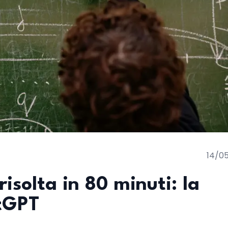
14/0
isolta in 80 minuti: la
atGPT