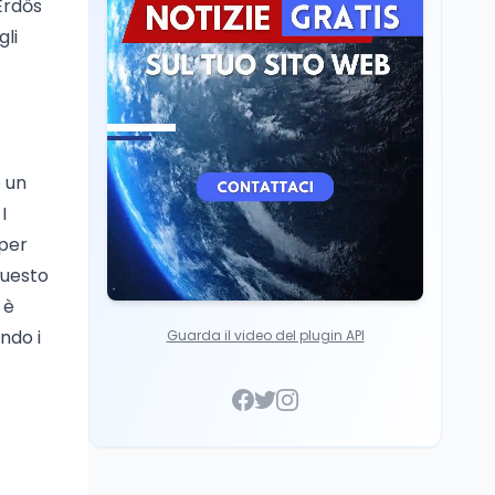
Erdős
Cultura
7 ago
gli
Franca Ghitti a Santa
Giulia: il quarto capitolo
dei Palcoscenici
e un
I
 per
questo
 è
ndo i
Guarda il video del plugin API