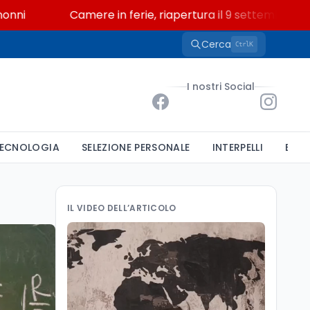
Camere in ferie, riapertura il 9 settembre tra legge 
Cerca
K
Ctrl
I nostri Social
ECNOLOGIA
SELEZIONE PERSONALE
INTERPELLI
BAND
IL VIDEO DELL’ARTICOLO