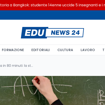
Bangkok: studente 14enne uccide 5 insegnanti e i nonni
FORMAZIONE
EDITORIALI
CULTURA
LAVORO
T
Congettura di Erdős risolta in 80 minuti: la storia di Price e ChatGPT