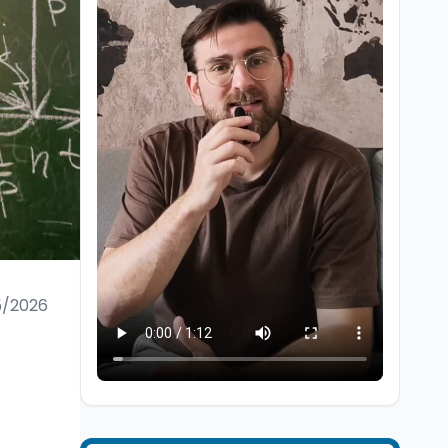
Scuola
7 ago
“Noi siamo le Scuole”:
sport e musica a San
Miniato, STEM a Lerici
con il progetto del Mim
5/2026
Mondo
7 ago
Sparatoria a Bangkok:
studente 14enne uccide
5 insegnanti e i nonni
Editoriali
7 ago