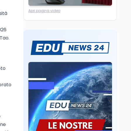
Scuola
7 ago
“Noi siamo le Scuole”:
Apri pagina video
sità
sport e musica a San
Miniato, STEM a Lerici
con il progetto del Mim
026
Mondo
7 ago
 Tao.
Sparatoria a Bangkok:
studente 14enne uccide
5 insegnanti e i nonni
oto
Editoriali
7 ago
Camere in ferie,
riapertura il 9
borato
settembre tra legge
elettorale e Rai. La
premier Meloni attesa a
Cultura
7 ago
Bari il 4 settembre per
Ravenna, il settembre
celebrare il governo più
dantesco nel 705°
e
longevo dell’Italia
anniversario della morte
repubblicana
 ne
del Sommo Poeta