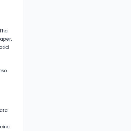
l'ha
paper,
atici
eso.
tata
cina: