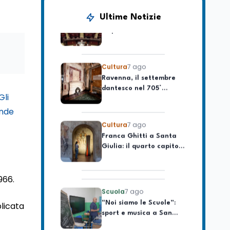
Camere in ferie,
riapertura il 9
Ultime Notizie
settembre tra legge
elettorale e Rai. La
premier Meloni attesa a
Cultura
7 ago
Bari il 4 settembre per
Ravenna, il settembre
celebrare il governo più
dantesco nel 705°
longevo dell’Italia
anniversario della morte
repubblicana
del Sommo Poeta
Gli
Cultura
7 ago
nde
Franca Ghitti a Santa
Giulia: il quarto capitolo
dei Palcoscenici
Scuola
7 ago
966.
“Noi siamo le Scuole”:
sport e musica a San
licata
Miniato, STEM a Lerici
con il progetto del Mim