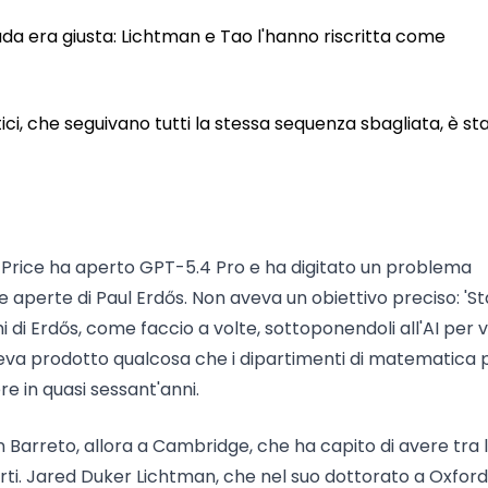
trada era giusta: Lichtman e Tao l'hanno riscritta come
ci, che seguivano tutti la stessa sequenza sbagliata, è st
am Price ha aperto GPT-5.4 Pro e ha digitato un problema
 aperte di Paul Erdős. Non aveva un obiettivo preciso: 'S
di Erdős, come faccio a volte, sottoponendoli all'AI per 
aveva prodotto qualcosa che i dipartimenti di matematica 
re in quasi sessant'anni.
n Barreto, allora a Cambridge, che ha capito di avere tra 
perti. Jared Duker Lichtman, che nel suo dottorato a Oxford