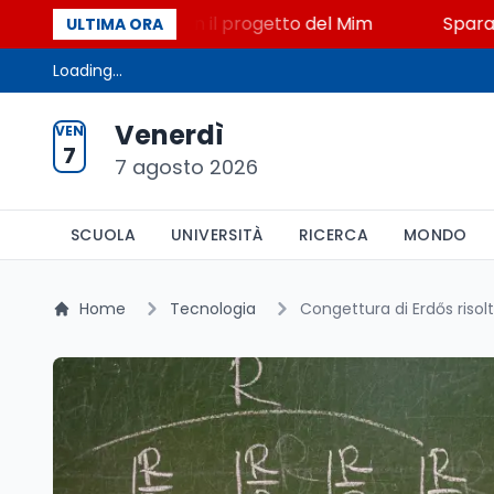
STEM a Lerici con il progetto del Mim
Sparatoria a 
ULTIMA ORA
Loading...
Venerdì
VEN
7
7 agosto 2026
SCUOLA
UNIVERSITÀ
RICERCA
MONDO
Home
Tecnologia