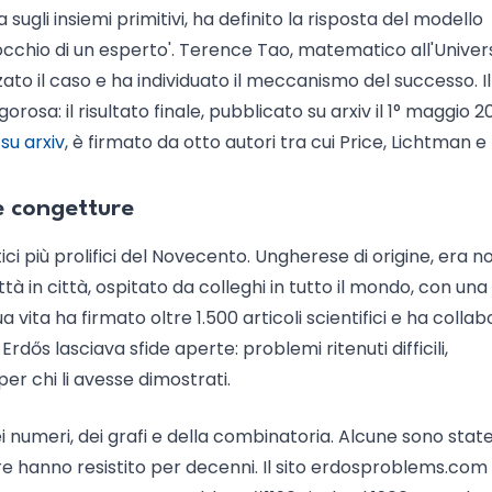
ugli insiemi primitivi, ha definito la risposta del modello
'occhio di un esperto'. Terence Tao, matematico all'Univer
zato il caso e ha individuato il meccanismo del successo. Il
rosa: il risultato finale, pubblicato su arxiv il 1° maggio 2
su arxiv
, è firmato da otto autori tra cui Price, Lichtman e
e congetture
i più prolifici del Novecento. Ungherese di origine, era n
ttà in città, ospitato da colleghi in tutto il mondo, con una
a vita ha firmato oltre 1.500 articoli scientifici e ha colla
dős lasciava sfide aperte: problemi ritenuti difficili,
r chi li avesse dimostrati.
 numeri, dei grafi e della combinatoria. Alcune sono stat
ltre hanno resistito per decenni. Il sito erdosproblems.com