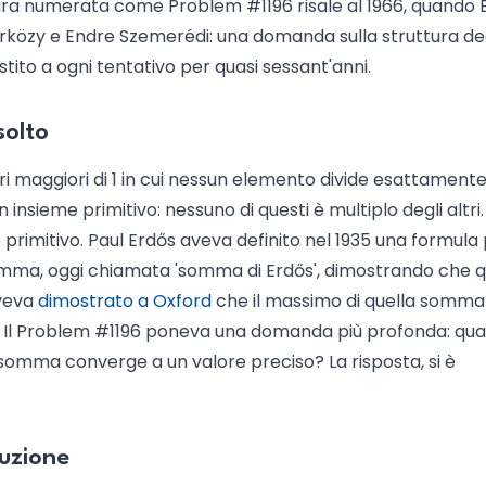
ura numerata come Problem #1196 risale al 1966, quando 
árközy e Endre Szemerédi: una domanda sulla struttura de
stito a ogni tentativo per quasi sessant'anni.
solto
ri maggiori di 1 in cui nessun elemento divide esattament
 insieme primitivo: nessuno di questi è multiplo degli altri. 
 primitivo. Paul Erdős aveva definito nel 1935 una formula
somma, oggi chiamata 'somma di Erdős', dimostrando che 
aveva
dimostrato a Oxford
che il massimo di quella somma
i. Il Problem #1196 poneva una domanda più profonda: qua
a somma converge a un valore preciso? La risposta, si è
uzione