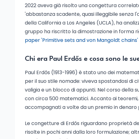
2022 aveva già risolto una congettura correlata s
'abbastanza scadente, quasi illeggibile senza l
della California a Los Angeles (UCLA), ha analiz
gruppo ha riscritto la dimostrazione in forma rigo
paper 'Primitive sets and von Mangoldt chains' 
Chi era Paul Erdős e cosa sono le su
Paul Erdős (1913-1996) è stato uno dei matematic
per il suo stile nomade: viveva spostandosi di ci
valigia e un blocco di appunti. Nel corso della su
con circa 500 matematici. Accanto ai teoremi, Er
accompagnati a volte da un premio in denaro pe
Le congetture di Erdős riguardano proprietà dei
risolte in pochi anni dalla loro formulazione; a