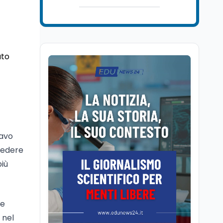
Mondo
7 ago
Sparatoria a Bangkok:
studente 14enne uccide
5 insegnanti e i nonni
ato
Editoriali
7 ago
Camere in ferie,
riapertura il 9
settembre tra legge
elettorale e Rai. La
premier Meloni attesa a
Cultura
7 ago
Bari il 4 settembre per
Ravenna, il settembre
celebrare il governo più
tavo
dantesco nel 705°
longevo dell’Italia
anniversario della morte
vedere
repubblicana
del Sommo Poeta
più
Cultura
7 ago
Franca Ghitti a Santa
Giulia: il quarto capitolo
le
dei Palcoscenici
 nel