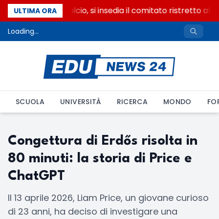
Riforma del calcio, si insedia il comitato ristretto al
ULTIMA ORA
Loading...
SCUOLA
UNIVERSITÀ
RICERCA
MONDO
FO
Congettura di Erdős risolta in
80 minuti: la storia di Price e
ChatGPT
Il 13 aprile 2026, Liam Price, un giovane curioso
di 23 anni, ha deciso di investigare una